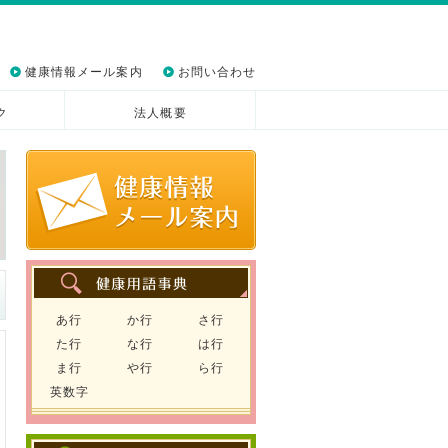
健康情報メール案内
お問い合わせ
ク
法人概要
あ行
か行
さ行
た行
な行
は行
ま行
や行
ら行
英数字