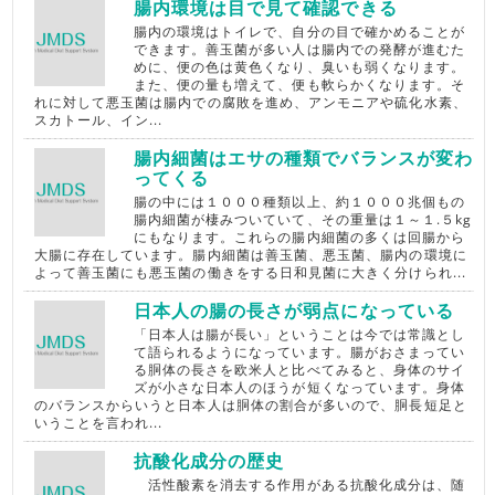
腸内環境は目で見て確認できる
腸内の環境はトイレで、自分の目で確かめることが
できます。善玉菌が多い人は腸内での発酵が進むた
めに、便の色は黄色くなり、臭いも弱くなります。
また、便の量も増えて、便も軟らかくなります。そ
れに対して悪玉菌は腸内での腐敗を進め、アンモニアや硫化水素、
スカトール、イン...
腸内細菌はエサの種類でバランスが変わ
ってくる
腸の中には１０００種類以上、約１０００兆個もの
腸内細菌が棲みついていて、その重量は１～１.５kg
にもなります。これらの腸内細菌の多くは回腸から
大腸に存在しています。腸内細菌は善玉菌、悪玉菌、腸内の環境に
よって善玉菌にも悪玉菌の働きをする日和見菌に大きく分けられ...
日本人の腸の長さが弱点になっている
「日本人は腸が長い」ということは今では常識とし
て語られるようになっています。腸がおさまってい
る胴体の長さを欧米人と比べてみると、身体のサイ
ズが小さな日本人のほうが短くなっています。身体
のバランスからいうと日本人は胴体の割合が多いので、胴長短足と
いうことを言われ...
抗酸化成分の歴史
活性酸素を消去する作用がある抗酸化成分は、随