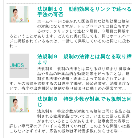
法規制１０ 効能効果をリンクで述べる
手法の可否
ホームページに書かれた医薬品的な効能効果は規制
の対象になりますが、トップページでは目立ちすぎ
るので、クリックして進む２層目、３層目に掲載す
るということがあります。どんなに奥に隠しても、同じホームペー
ジに掲載されているものは、一括して掲載しているのと同じに扱わ
れ...
法規制９ 規制の法律とは異なる取り締
まり
法規制９ 規制の法律とは異なる取り締まり 健康食
品や食品の医薬品的な効能効果を述べることは、規
制する法律や通知・通達によって禁止されていま
す。その法律を管轄するのは厚生労働省、経済産業省、消費者庁な
どで、省庁や出先機関が規制や取り締まりに動くのが通常です...
法規制８ 特定少数が対象でも規制は同
じ
法規制８ 特定少数が対象でも規制は同じ 広告が規
制される健康食品については、いまだに誤った認識
がされているところがあります。健康食品の表示に
詳しい専門家のアドバイスを受けていれば、このような間違いは起
こらないはずですが、広告の規制は不特定多数に知らせる場...