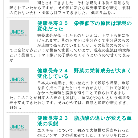
期とされてきました。それは規制する側の活動も制
限されていたからですが、その間に新たな販売事業者が増え、規制
の従わない会社・団体も目立ってきました。 健康食品を...
健康長寿２５ 栄養低下の原因は環境の
変化だった
栄養成分が低下したものといえば、トマトも例にあ
げられます。昔のトマトは半分赤くて半分緑のもの
が店頭で売られていましたが、その状態のものが今
では全部が赤というか桃色で出回っています。現在の主流は桃太郎
という品種で、トマト嫌いの子供をなくそうというので甘くて臭み
が...
健康長寿２４ 野菜の栄養成分が大きく
変化している
日本人の健康は、長い歴史の中で穀類や野菜、魚類
を多く摂ってきたという土台があり、これでは足り
なかった肉類と脂肪を補うことで作られてきまし
た。このことが日本人の寿命を延ばし、病気が少ないという健康長
寿を支えてきたわけです。それが今では、肉類と脂肪が増えすぎ、
穀類...
健康長寿２３ 脂肪酸の違いが変える血
液の状態
エスキモーについて、初めて大規模な調査を行った
のはデンマークの研究者でした。１９６０年代にデ