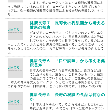
います。他のヨーグルトは１～２種類の乳酸菌によ
って発酵しているのに対して、ヨーグルトきのことも呼ばれるケフ
ィアは、数十種類の乳酸菌や酵母菌による複合型の発酵乳で、やは
り...
健康長寿７ 長寿食の乳酸菌から考える
健康の知恵
グルジアのコーカサス、パキスタンのフンザ、エク
アドルのビルカバンバは、世界三大長寿地域と呼ば
れています。その中でも日本で知られているのはコ
ーカサスです。カスピ海と黒海の間に位置する、この地域が、よく
知られるようになったのは、カスピ海ヨーグルトが長寿の食として
広...
健康長寿６ 「口中調味」から考える健
康長寿
日本人の長寿を支えた食事の変化は、副菜などだけ
ではありません。主食も、ご飯中心からパン、麺類
の割合が増えていきましたが、ご飯中心の食生活が
日本人の健康を支えるバックボーンとなってきた事実があります。
これを表すのが「口中調味」という食べ方です。 日本人の食べ方...
健康長寿５ 長寿の秘訣の食品は何なの
か
「日本人は米を食べているから短命だ」と言われた
時代があります。 今でこそ日本人は世界トップラン