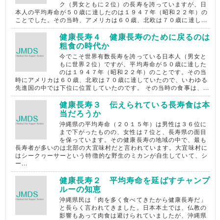
ク（男女ともに２位）の長寿を誇っていますが、日
本人の平均寿命が５０歳に達したのは１９４７年（昭和２２年）の
ことでした。その当時、アメリカは６０歳、北欧は７０歳に達し...
健康長寿４ 健康長寿のために戻るのは
粗食の時代か
今でこそ世界有数長寿を誇っている日本人（男女と
もに世界２位）ですが、平均寿命が５０歳に達した
のは１９４７年（昭和２２年）のことです。その当
時にアメリカは６０歳、北欧は７０歳に達していたので、いわゆる
先進国の中では下位に位置していたのです。 その当時の食事は、...
健康長寿３ 伝えられている長寿食は本
当だろうか
沖縄県の平均寿命（２０１５年）は男性は３６位に
まで下がったものの、女性は７位と、長寿県の面目
を保っています。その健康長寿の地域の中で、最も
長寿者が多いのは北部の大宜味村だと言われています。大宜味村に
はシークヮーサーという特徴的な野生のミカンが自生していて、シ
ー...
健康長寿２ 平均寿命を延ばすチャンプ
ルーの知恵
沖縄県民は「肉を多く食べてきたから健康長寿だ」
と長らく言われてきました。日本本土では、仏教の
影響もあって肉食は避けられていましたが、沖縄県