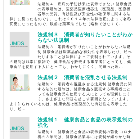
法規制４ 疾病の予防効果は表示できない 健康食品
の表示規制は、医薬品医療機器法（医薬品、医療機
器等の品質、有効性及び安全性の確保等に関する法
律）に従ったものです。これは２０１４年の法律改正によって名称
変更になったもので、以前は薬事法でした（略称ではなくて...
法規制３ 消費者が知りたいことがわか
らない法規制
法規制３ 消費者が知りたいことがわからない法規
制 健康食品は医薬品的な有効性を表示したり、述べ
たりすることは法律によって規制されています。そ
の規制は非常に複雑で、健康食品を販売する事業者にとっても、健
康食品を使用する人にとっても、わかりにくく、間違った理...
法規制２ 消費者を混乱させる法規制
法規制２ 消費者を混乱させる法規制 健康食品に関
する法的な規制は、健康食品を販売する事業者にと
っても健康食品を使用する人にとっても理解しにく
く、さまざまな問題を起こす要因となっています。
よく知られているのは、健康食品は医薬品的な有効性を表示した
り、述...
法規制１ 健康食品と食品の表示規制の
強化
法規制１ 健康食品と食品の表示規制の強化 コロナ
禍の３年間は、健康食品業界には規制が緩やかな時