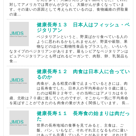
対してアメリカでは胃がんが少なく、大腸がんが多くなっていま
す。その違いの原因として考えられているのは、食物繊維の摂取量
の違...
健康長寿１３ 日本人はフィッシュ・ベ
ジタリアン
ベジタリアンというと、野菜ばかり食べている人の
ように思われるかもしれませんが、野菜や穀類、果
物などのほかに動物性食品をプラスした、いろいろ
なタイプのベジタリアンがあります。最もシビアなベジタリアンは
ピュアベジタリアンとも呼ばれるビーガンで、肉類、卵、乳製品も
食...
健康長寿１２ 肉食は日本人に合ってい
るのか
肉食が、ある程度の量で止まっているときには、肉
は長寿食でした。日本人の平均寿命が５０歳に達し
たのは昭和２２年で、その当時にはアメリカは６０
歳、北欧は７０歳に達していたのですが、そこから一気に平均寿命
を延ばすことができたのも肉食の量が大きく関係しています。 長...
健康長寿１１ 長寿食の始まりは肉だっ
た
世界の長寿地域の食事を見てみると、主食は、ご
飯、パン、いもなど、それぞれ主となるものに違い
はあっても共通していることがあります。それは主