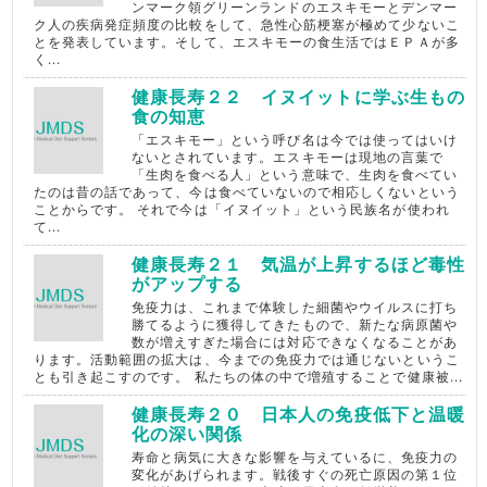
ンマーク領グリーンランドのエスキモーとデンマー
ク人の疾病発症頻度の比較をして、急性心筋梗塞が極めて少ないこ
とを発表しています。そして、エスキモーの食生活ではＥＰＡが多
く...
健康長寿２２ イヌイットに学ぶ生もの
食の知恵
「エスキモー」という呼び名は今では使ってはいけ
ないとされています。エスキモーは現地の言葉で
「生肉を食べる人」という意味で、生肉を食べてい
たのは昔の話であって、今は食べていないので相応しくないという
ことからです。 それで今は「イヌイット」という民族名が使われ
て...
健康長寿２１ 気温が上昇するほど毒性
がアップする
免疫力は、これまで体験した細菌やウイルスに打ち
勝てるように獲得してきたもので、新たな病原菌や
数が増えすぎた場合には対応できなくなることがあ
ります。活動範囲の拡大は、今までの免疫力では通じないというこ
とも引き起こすのです。 私たちの体の中で増殖することで健康被...
健康長寿２０ 日本人の免疫低下と温暖
化の深い関係
寿命と病気に大きな影響を与えているに、免疫力の
変化があげられます。戦後すぐの死亡原因の第１位