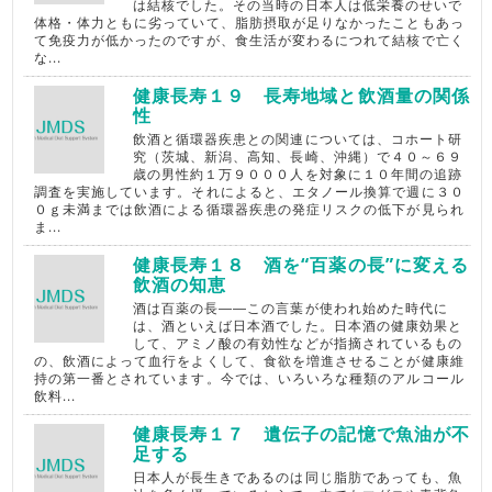
は結核でした。その当時の日本人は低栄養のせいで
体格・体力ともに劣っていて、脂肪摂取が足りなかったこともあっ
て免疫力が低かったのですが、食生活が変わるにつれて結核で亡く
な...
健康長寿１９ 長寿地域と飲酒量の関係
性
飲酒と循環器疾患との関連については、コホート研
究（茨城、新潟、高知、長崎、沖縄）で４０～６９
歳の男性約１万９０００人を対象に１０年間の追跡
調査を実施しています。それによると、エタノール換算で週に３０
０ｇ未満までは飲酒による循環器疾患の発症リスクの低下が見られ
ま...
健康長寿１８ 酒を“百薬の長”に変える
飲酒の知恵
酒は百薬の長――この言葉が使われ始めた時代に
は、酒といえば日本酒でした。日本酒の健康効果と
して、アミノ酸の有効性などが指摘されているもの
の、飲酒によって血行をよくして、食欲を増進させることが健康維
持の第一番とされています。今では、いろいろな種類のアルコール
飲料...
健康長寿１７ 遺伝子の記憶で魚油が不
足する
日本人が長生きであるのは同じ脂肪であっても、魚