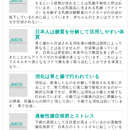
するという状態が現れることは乳糖不耐性と呼ばれ
ています。これは乳製品に含まれる乳糖（ラクトー
ス）を分解する乳糖分解酵素のラクターゼの分泌が
低下しているために起こっています。赤ちゃんのときにはラクター
ゼが分泌されない...
日本人は糖質を分解して活用しやすい体
質
胃と腸から分泌される消化液の種類は国民によって
異なることはありませんが、分泌量は違っていま
す。日本人は歴史的に米食中心で糖質を多く摂って
きたことからアミラーゼの分泌量が多くなっています。これによっ
てエネルギー源となるブドウ糖を多く取り込むことができる体質と
なり...
消化は胃と腸で行われている
消化は、飲食したものを分解して吸収される形にす
ることで、胃で消化した後に腸で吸収されるのが一
般的な印象ですが、実際には消化は小腸と大腸でも
行われています。小腸では小腸液のほかに膵臓から
の膵液、肝臓からの胆汁と混じり合い、小腸でも消化は続いていま
す。 胃で分泌...
過敏性腸症候群とストレス
下痢の原因として注目度が高まっているのが過敏性
腸症候群で、日本人の１５～２０％に起こっている