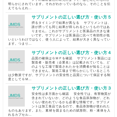
明らかにされています。それがわかっているのなら、そのことを伝
えてもらえれ...
サプリメントの正しい選び方・使い方５
摂るタイミングで結果が異なる サプリメントは、
誰が摂っても同じ結果が得られるというものではあ
りません。これがサプリメントと医薬品の大きな違
いです。サプリメントは医薬品に比べて有効性が低
いというわけではなく、使う人によって、結果が大きく異なってい
ます。つまり...
サプリメントの正しい選び方・使い方４
品質の確保はＧＭＰを確認 サプリメント製品には
製造者・販売者（企業名）は記載されていても、ど
のような工場で製造されたかを消費者が知ることは
できません。製造工場まで明らかにしているところ
は少数派ですが、サプリメントの安全性と品質について保証する制
度としてＧＭ...
サプリメントの正しい選び方・使い方３
安全性は多方面から確認 安全性では、有害物質が
含まれていないか、どのような食品添加物が、どれ
くらい使われているかも必要な情報です。サプリメ
ントは加工食品であるので、食品添加物が使われた
ものもあります。また、素材を固まるための賦形剤、粉・液体を入
れるカプセル...