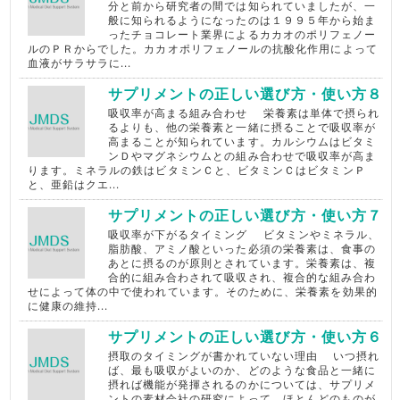
分と前から研究者の間では知られていましたが、一
般に知られるようになったのは１９９５年から始ま
ったチョコレート業界によるカカオのポリフェノー
ルのＰＲからでした。カカオポリフェノールの抗酸化作用によって
血液がサラサラに...
サプリメントの正しい選び方・使い方８
吸収率が高まる組み合わせ 栄養素は単体で摂られ
るよりも、他の栄養素と一緒に摂ることで吸収率が
高まることが知られています。カルシウムはビタミ
ンＤやマグネシウムとの組み合わせで吸収率が高ま
ります。ミネラルの鉄はビタミンＣと、ビタミンＣはビタミンＰ
と、亜鉛はクエ...
サプリメントの正しい選び方・使い方７
吸収率が下がるタイミング ビタミンやミネラル、
脂肪酸、アミノ酸といった必須の栄養素は、食事の
あとに摂るのが原則とされています。栄養素は、複
合的に組み合わされて吸収され、複合的な組み合わ
せによって体の中で使われています。そのために、栄養素を効果的
に健康の維持...
サプリメントの正しい選び方・使い方６
摂取のタイミングが書かれていない理由 いつ摂れ
ば、最も吸収がよいのか、どのような食品と一緒に
摂れば機能が発揮されるのかについては、サプリメ
ントの素材会社の研究によって、ほとんどのものが