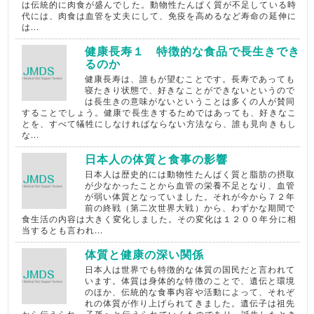
は伝統的に肉食が盛んでした。動物性たんぱく質が不足している時
代には、肉食は血管を丈夫にして、免疫を高めるなど寿命の延伸に
は...
健康長寿１ 特徴的な食品で長生きでき
るのか
健康長寿は、誰もが望むことです。長寿であっても
寝たきり状態で、好きなことができないというので
は長生きの意味がないということは多くの人が賛同
することでしょう。健康で長生きするためではあっても、好きなこ
とを、すべて犠牲にしなければならない方法なら、誰も見向きもし
な...
日本人の体質と食事の影響
日本人は歴史的には動物性たんぱく質と脂肪の摂取
が少なかったことから血管の栄養不足となり、血管
が弱い体質となっていました。それが今から７２年
前の終戦（第二次世界大戦）から、わずかな期間で
食生活の内容は大きく変化しました。その変化は１２００年分に相
当するとも言われ...
体質と健康の深い関係
日本人は世界でも特徴的な体質の国民だと言われて
います。体質は身体的な特徴のことで、遺伝と環境
のほか、伝統的な食事内容や活動によって、それぞ
れの体質が作り上げられてきました。遺伝子は祖先