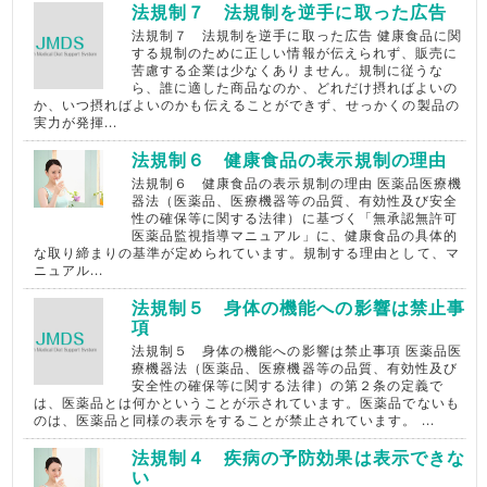
法規制７ 法規制を逆手に取った広告
法規制７ 法規制を逆手に取った広告 健康食品に関
する規制のために正しい情報が伝えられず、販売に
苦慮する企業は少なくありません。規制に従うな
ら、誰に適した商品なのか、どれだけ摂ればよいの
か、いつ摂ればよいのかも伝えることができず、せっかくの製品の
実力が発揮...
法規制６ 健康食品の表示規制の理由
法規制６ 健康食品の表示規制の理由 医薬品医療機
器法（医薬品、医療機器等の品質、有効性及び安全
性の確保等に関する法律）に基づく「無承認無許可
医薬品監視指導マニュアル」に、健康食品の具体的
な取り締まりの基準が定められています。規制する理由として、マ
ニュアル...
法規制５ 身体の機能への影響は禁止事
項
法規制５ 身体の機能への影響は禁止事項 医薬品医
療機器法（医薬品、医療機器等の品質、有効性及び
安全性の確保等に関する法律）の第２条の定義で
は、医薬品とは何かということが示されています。医薬品でないも
のは、医薬品と同様の表示をすることが禁止されています。 ...
法規制４ 疾病の予防効果は表示できな
い