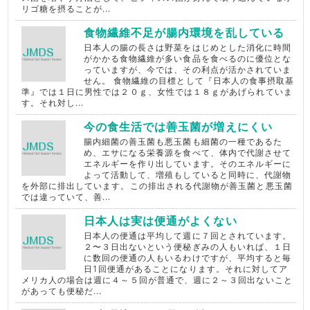
リゴ糖を摂ることが...
食物繊維不足が腸内環境を乱している
日本人の腸の長さは野菜をはじめとした消化に時間
がかかる食物繊維が多い食品を食べるのに優位とな
っていますが、今では、その利点が活かされていま
せん。 食物繊維の目標として『日本人の食事摂取基
準』では１日に男性では２０ｇ、女性では１８ｇがあげられていま
す。それ対し...
今の食生活では善玉菌が増えにくい
腸内細菌の善玉菌も悪玉菌も細菌の一種であるた
め、エサになる栄養源を食べて、体内で代謝させて
エネルギーを作り出しています。そのエネルギーに
よって活動して、増殖もしていると同時に、代謝物
を外部に排出しています。この排出される代謝物が善玉菌と悪玉菌
では違っていて、善...
日本人は実は便通がよくない
日本人の便通は平均して週に７回とされています。
２〜３日出ないという便秘ぎみの人もいれば、１日
に数回の便通の人もいるわけですが、平均すると毎
日1回便通があることになります。それに対してア
メリカ人の場合は週に４～５回が普通で、週に２～３回出ないこと
があっても便秘だ...