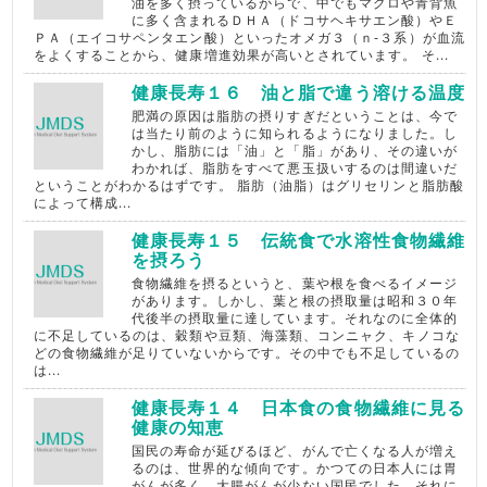
油を多く摂っているからで、中でもマグロや青背魚
に多く含まれるＤＨＡ（ドコサヘキサエン酸）やＥ
ＰＡ（エイコサペンタエン酸）といったオメガ３（ｎ‐３系）が血流
をよくすることから、健康増進効果が高いとされています。 そ...
健康長寿１６ 油と脂で違う溶ける温度
肥満の原因は脂肪の摂りすぎだということは、今で
は当たり前のように知られるようになりました。し
かし、脂肪には「油」と「脂」があり、その違いが
わかれば、脂肪をすべて悪玉扱いするのは間違いだ
ということがわかるはずです。 脂肪（油脂）はグリセリンと脂肪酸
によって構成...
健康長寿１５ 伝統食で水溶性食物繊維
を摂ろう
食物繊維を摂るというと、葉や根を食べるイメージ
があります。しかし、葉と根の摂取量は昭和３０年
代後半の摂取量に達しています。それなのに全体的
に不足しているのは、穀類や豆類、海藻類、コンニャク、キノコな
どの食物繊維が足りていないからです。その中でも不足しているの
は...
健康長寿１４ 日本食の食物繊維に見る
健康の知恵
国民の寿命が延びるほど、がんで亡くなる人が増え
るのは、世界的な傾向です。かつての日本人には胃
がんが多く、大腸がんが少ない国民でした。それに