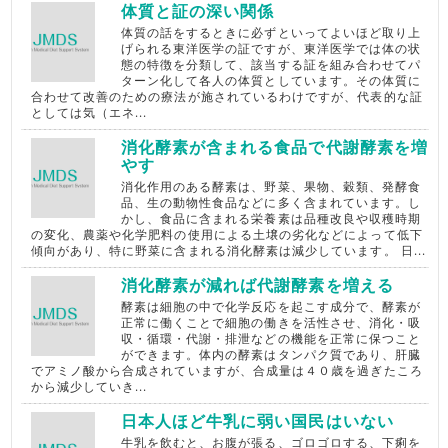
体質と証の深い関係
体質の話をするときに必ずといってよいほど取り上
げられる東洋医学の証ですが、東洋医学では体の状
態の特徴を分類して、該当する証を組み合わせてパ
ターン化して各人の体質としています。その体質に
合わせて改善のための療法が施されているわけですが、代表的な証
としては気（エネ...
消化酵素が含まれる食品で代謝酵素を増
やす
消化作用のある酵素は、野菜、果物、穀類、発酵食
品、生の動物性食品などに多く含まれています。し
かし、食品に含まれる栄養素は品種改良や収穫時期
の変化、農薬や化学肥料の使用による土壌の劣化などによって低下
傾向があり、特に野菜に含まれる消化酵素は減少しています。 日...
消化酵素が減れば代謝酵素を増える
酵素は細胞の中で化学反応を起こす成分で、酵素が
正常に働くことで細胞の働きを活性させ、消化・吸
収・循環・代謝・排泄などの機能を正常に保つこと
ができます。体内の酵素はタンパク質であり、肝臓
でアミノ酸から合成されていますが、合成量は４０歳を過ぎたころ
から減少していき...
日本人ほど牛乳に弱い国民はいない
牛乳を飲むと、お腹が張る、ゴロゴロする、下痢を