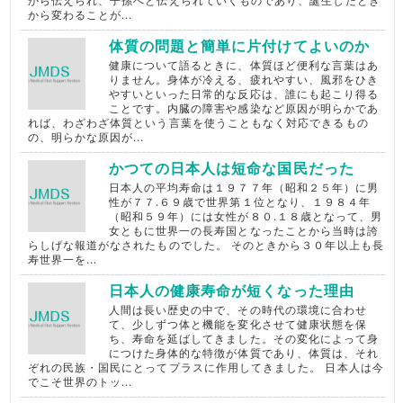
から伝えられ、子孫へと伝えられていくものであり、誕生したとき
から変わることが...
体質の問題と簡単に片付けてよいのか
健康について語るときに、体質ほど便利な言葉はあ
りません。身体が冷える、疲れやすい、風邪をひき
やすいといった日常的な反応は、誰にも起こり得る
ことです。内臓の障害や感染など原因が明らかであ
れば、わざわざ体質という言葉を使うこともなく対応できるもの
の、明らかな原因が...
かつての日本人は短命な国民だった
日本人の平均寿命は１９７７年（昭和２５年）に男
性が７７.６９歳で世界第１位となり、１９８４年
（昭和５９年）には女性が８０.１８歳となって、男
女ともに世界一の長寿国となったことから当時は誇
らしげな報道がなされたものでした。 そのときから３０年以上も長
寿世界一を...
日本人の健康寿命が短くなった理由
人間は長い歴史の中で、その時代の環境に合わせ
て、少しずつ体と機能を変化させて健康状態を保
ち、寿命を延ばしてきました。その変化によって身
につけた身体的な特徴が体質であり、体質は、それ
ぞれの民族・国民にとってプラスに作用してきました。 日本人は今
でこそ世界のトッ...