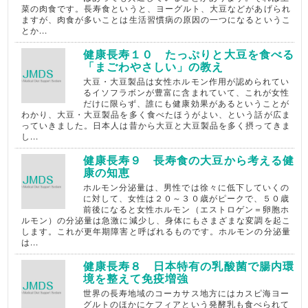
菜の肉食です。長寿食というと、ヨーグルト、大豆などがあげられ
ますが、肉食が多いことは生活習慣病の原因の一つになるというこ
とか...
健康長寿１０ たっぷりと大豆を食べる
「まごわやさしい」の教え
大豆・大豆製品は女性ホルモン作用が認められてい
るイソフラボンが豊富に含まれていて、これが女性
だけに限らず、誰にも健康効果があるということが
わかり、大豆・大豆製品を多く食べたほうがよい、という話が広ま
っていきました。日本人は昔から大豆と大豆製品を多く摂ってきま
し...
健康長寿９ 長寿食の大豆から考える健
康の知恵
ホルモン分泌量は、男性では徐々に低下していくの
に対して、女性は２０～３０歳がピークで、５０歳
前後になると女性ホルモン（エストロゲン＝卵胞ホ
ルモン）の分泌量は急激に減少し、身体にもさまざまな変調を起こ
します。これが更年期障害と呼ばれるものです。ホルモンの分泌量
は...
健康長寿８ 日本特有の乳酸菌で腸内環
境を整えて免疫増強
世界の長寿地域のコーカサス地方にはカスピ海ヨー
グルトのほかにケフィアという発酵乳も食べられて