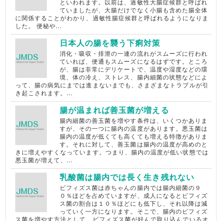
といわれます。以前は、過敏性大腸症候群と呼ばれ
ていましたが、大腸だけでなく小腸も含めた腸全体
に関係することがわかり、過敏性腸症候群と呼ばれるようになりま
した。 便秘や...
日本人の腸を襲う下痢対策
消化・吸収・排泄の一連の流れがスムーズに行われ
ていれば、便通もスムーズになるはずです。ところ
が、腸は非常にデリケートで、温度や湿度などの環
境、体の冷え、ストレス、腸内細菌の状態などによ
って、腸の病気にまでは進まないまでも、さまざまなトラブルが引
き起こされます。...
腸が温まれば善玉菌が増える
腸内細菌の善玉菌を増やす条件は、いくつかありま
すが、その一つに腸内の温度があります。悪玉菌は
腸内の温度が低くても高くても増える特徴がありま
す。それに対して、善玉菌は腸内の温度が高めのと
きに増えやすくなっています。つまり、腸内の温度が低い状態では
悪玉菌が増えて、...
乳酸菌は腸内では長く生き残れない
ビフィズス菌は赤ちゃんの腸内では腸内細菌の９
０％ほどを占めていますが、成人になるとビフィズ
ス菌の割合は１０％ほどにも低下し、それ以降は減
っていく一方になります。そこで、腸内のビフィズ
ス菌を増やす方法として、ビフィズス菌が好んで取り込んでいるオ