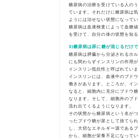
糖尿病の治療を受けている人の
ています。それだけに糖尿病は
ようには治せない状態になって
糖尿病は血液検査によって血糖
を受けて、自分の体の状態を知
3)糖尿病は尿に糖が混じるだけ
糖尿病は膵臓から分泌されるホ
にも関わらずインスリンの作用
インスリン抵抗性と呼ばれてい
インスリンには、血液中のブド
働きがあります。ところが、イ
なると、細胞内に充分にブドウ
なります。そして、細胞外のブ
流れ出てくるようになります。
その状態から糖尿病という名が
ったブドウ糖が尿として捨てら
し、大切なエネルギー源である
から、細胞が栄養不足になって