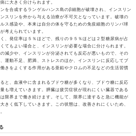
尿病に大きく分けられます。
ンを合成するランゲルハンス島のβ細胞が破壊され、インスリン
インスリンを外から与える治療が不可欠となっています。破壊の
イルス感染や、本来は自分の体を守るための免疫細胞のリンパ球
疫が考えられています。
く、発症率は５％ほどで、残りの９５％ほどは２型糖尿病が占
なくてもよい場合と、インスリンが必要な場合に分けられます。
量の減少や、インスリンが分泌されても反応が悪いもので、その
ぎ、運動不足、肥満、ストレスのほか、インスリンに反応してブ
の働きをよくする作用がある亜鉛やクロムの不足などの生活習慣
。
ると、血液中に含まれるブドウ糖が多くなり、ブドウ糖に反応
泌量も増えていきます。膵臓は疲労症状が現れにくい臓器である
間は限界まで働き続けます。そして、限界に達すると急に機能が
も大きく低下していきます。この状態は、改善されにくいため、
す。
る