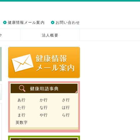
健康情報メール案内
お問い合わせ
ク
法人概要
あ行
か行
さ行
た行
な行
は行
ま行
や行
ら行
英数字