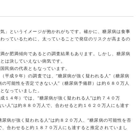
病気」というイメージが抱かれがちです。確かに、糖尿病は食事
関わっているために、太っていることで発症のリスクが高まるの
肥満か肥満傾向であるとの調査結果もあります。しかし、糖尿病
いとは決していえない病気です。
や国民病の代表ともなっています。
（平成９年）の調査では、“糖尿病が強く疑われる人”（糖尿病
病の可能性を否定できない人”（糖尿病予備群）は約６８０万人
人となっていました。
成１４年）では、“糖尿病が強く疑われる人”は約７４０万
ない人”は約８８０万人で、合わせると約１６２０万人にも達す
糖尿病が強く疑われる人”は約８２０万人、“糖尿病の可能性を否
で、合わせると約１８７０万人にも達すると推定されていまし