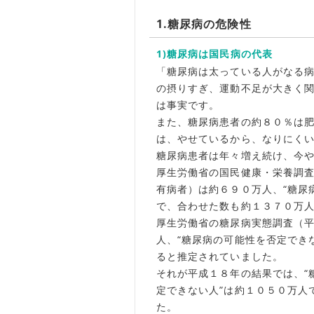
1.糖尿病の危険性
1)糖尿病は国民病の代表
「糖尿病は太っている人がなる
の摂りすぎ、運動不足が大きく
は事実です。
また、糖尿病患者の約８０％は
は、やせているから、なりにく
糖尿病患者は年々増え続け、今
厚生労働省の国民健康・栄養調査
有病者）は約６９０万人、“糖尿
で、合わせた数も約１３７０万
厚生労働省の糖尿病実態調査（平
人、“糖尿病の可能性を否定でき
ると推定されていました。
それが平成１８年の結果では、“
定できない人”は約１０５０万人
た。