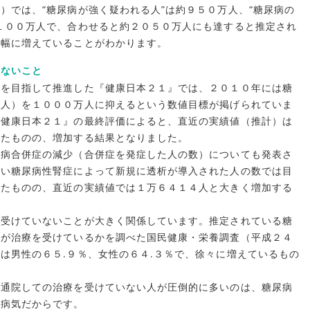
）では、“糖尿病が強く疑われる人”は約９５０万人、“糖尿病の
１００万人で、合わせると約２０５０万人にも達すると推定され
大幅に増えていることがわかります。
いないこと
どを目指して推進した『健康日本２１』では、２０１０年には糖
る人）を１０００万人に抑えるという数値目標が掲げられていま
『健康日本２１』の最終評価によると、直近の実績値（推計）は
ったものの、増加する結果となりました。
尿病合併症の減少（合併症を発症した人の数）についても発表さ
多い糖尿病性腎症によって新規に透析が導入された人の数では目
げたものの、直近の実績値では１万６４１４人と大きく増加する
を受けていないことが大きく関係しています。推定されている糖
人が治療を受けているかを調べた国民健康・栄養調査（平成２４
は男性の６５.９％、女性の６４.３％で、徐々に増えているもの
も通院しての治療を受けていない人が圧倒的に多いのは、糖尿病
い病気だからです。