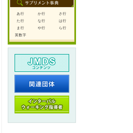
あ行
か行
さ行
た行
な行
は行
ま行
や行
ら行
英数字