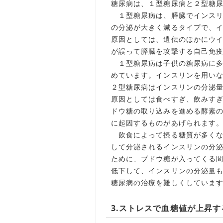
糖尿病は、１型糖尿病と２型糖
１型糖尿病は、膵臓でインスリ
の分泌が大きく減るタイプで、
原因としては、遺伝のほかにウ
が誤って膵臓を攻撃する自己免
１型糖尿病は子供の糖尿病に多
めています。インスリンを用い
２型糖尿病はインスリンの分泌
原因としては食べすぎ、飲みす
ドウ糖の取り込みを進める酵素
に起因するものがあげられます
飲食によって摂る糖質が多くな
して分泌されるインスリンの分
ために、ブドウ糖が入ってくる
低下して、インスリンの分泌量
糖尿病の治療を難しくしていま
3.ストレスで血糖値が上昇す