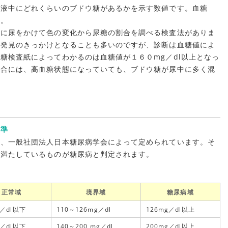
血液中にどれくらいのブドウ糖があるかを示す数値です。血糖
す。
紙に尿をかけて色の変化から尿糖の割合を調べる検査法がありま
の発見のきっかけとなることも多いのですが、診断は血糖値によ
糖検査紙によってわかるのは血糖値が１６０mg／dl以上となっ
場合には、高血糖状態になっていても、ブドウ糖が尿中に多く混
基準
は、一般社団法人日本糖尿病学会によって定められています。そ
を満たしているものが糖尿病と判定されます。
正常域
境界域
糖尿病域
g／dl以下
110～126mg／dl
126mg／dl以上
g／dl以下
140～200 mg／dl
200mg／dl以上