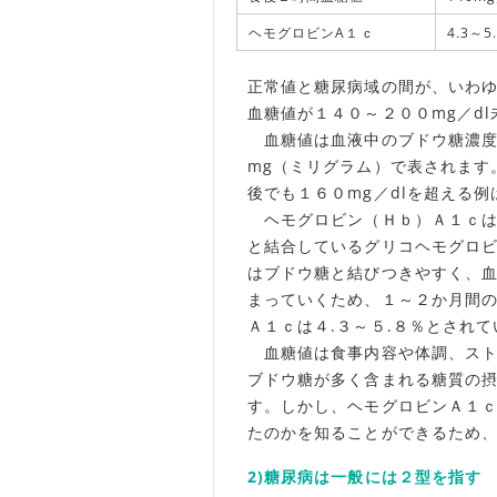
ヘモグロビンA１ｃ
4.3～5
正常値と糖尿病域の間が、いわゆ
血糖値が１４０～２００mg／d
血糖値は血液中のブドウ糖濃度
mg（ミリグラム）で表されます
後でも１６０mg／dlを超える
ヘモグロビン（Ｈｂ）Ａ１ｃは
と結合しているグリコヘモグロ
はブドウ糖と結びつきやすく、
まっていくため、１～２か月間
Ａ１ｃは４.３～５.８％とされ
血糖値は食事内容や体調、スト
ブドウ糖が多く含まれる糖質の
す。しかし、ヘモグロビンＡ１
たのかを知ることができるため
2)糖尿病は一般には２型を指す