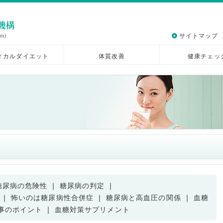
サイトマップ
ィカルダイエット
体質改善
健康チェッ
糖尿病の危険性
｜
糖尿病の判定
｜
｜
怖いのは糖尿病性合併症
｜
糖尿病と高血圧の関係
｜
血糖
事のポイント
｜
血糖対策サプリメント