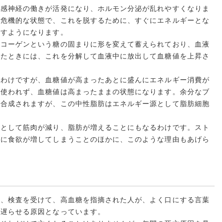
交感神経の働きが活発になり、ホルモン分泌が乱れやすくなりま
は危機的な状態で、これを脱するために、すぐにエネルギーとな
やすようになります。
コーゲンという糖の固まりに形を変えて蓄えられており、血液
ったときには、これを分解して血液中に放出して血糖値を上昇さ
わけですが、血糖値が高まったあとに盛んにエネルギー消費が
り使われず、血糖値は高まったままの状態になります。余分なブ
に合成されますが、この中性脂肪はエネルギー源として脂肪細胞
として筋肉が減り、脂肪が増えることにもなるわけです。スト
めに食欲が増してしまうことのほかに、このような理由もあげら
は、検査を受けて、高血糖を指摘された人が、よく口にする言葉
を遅らせる原因となっています。