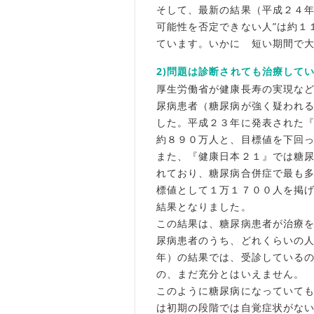
そして、最新の結果（平成２４年
可能性を否定できない人”は約１
ています。いかに 短い期間で
2)問題は診断されても治療して
厚生労働省が健康長寿の実現な
尿病患者（糖尿病が強く疑われ
した。平成２３年に発表された
約８９０万人と、目標値を下回
また、『健康日本２１』では糖
れており、糖尿病合併症で最も
標値として１万１７００人を掲
結果となりました。
この結果は、糖尿病患者が治療
尿病患者のうち、どれくらいの
年）の結果では、受診しているの
の、まだ充分とはいえません。
このように糖尿病になっていて
は初期の段階では自覚症状がな