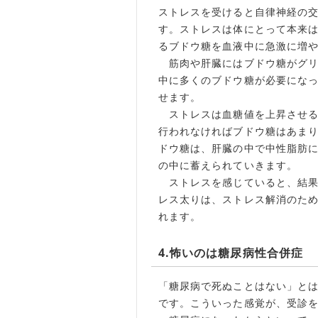
ストレスを受けると自律神経の
す。ストレスは体にとって本来
るブドウ糖を血液中に急激に増
筋肉や肝臓にはブドウ糖がグリ
中に多くのブドウ糖が必要にな
せます。
ストレスは血糖値を上昇させる
行われなければブドウ糖はあま
ドウ糖は、肝臓の中で中性脂肪
の中に蓄えられていきます。
ストレスを感じていると、結果
レス太りは、ストレス解消のた
れます。
4.怖いのは糖尿病性合併症
「糖尿病で死ぬことはない」と
です。こういった感覚が、受診