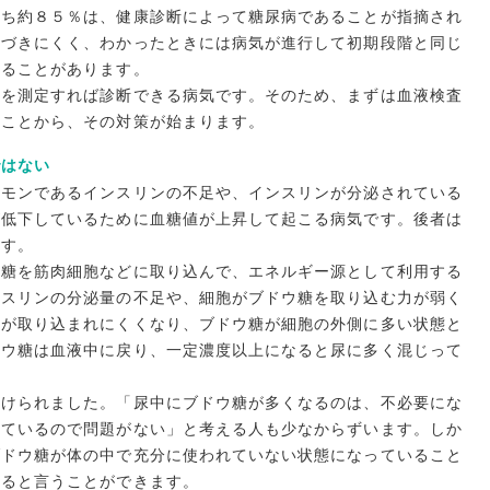
うち約８５％は、健康診断によって糖尿病であることが指摘され
気づきにくく、わかったときには病気が進行して初期段階と同じ
いることがあります。
値を測定すれば診断できる病気です。そのため、まずは血液検査
ることから、その対策が始まります。
ではない
ルモンであるインスリンの不足や、インスリンが分泌されている
が低下しているために血糖値が上昇して起こる病気です。後者は
ます。
ウ糖を筋肉細胞などに取り込んで、エネルギー源として利用する
ンスリンの分泌量の不足や、細胞がブドウ糖を取り込む力が弱く
糖が取り込まれにくくなり、ブドウ糖が細胞の外側に多い状態と
ドウ糖は血液中に戻り、一定濃度以上になると尿に多く混じって
つけられました。「尿中にブドウ糖が多くなるのは、不必要にな
れているので問題がない」と考える人も少なからずいます。しか
ブドウ糖が体の中で充分に使われていない状態になっていること
いると言うことができます。