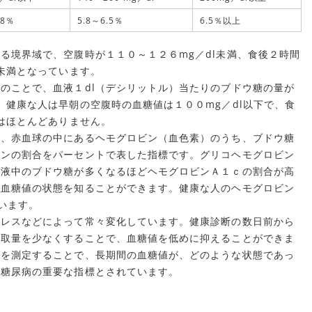
.8％
5.8～6.5％
6.5％以上
る境界域で、空腹時が１１０～１２６mg／dl未満、食後２時間
l未満となっています。
のことで、血液１dl（デシリットル）当たりのブドウ糖の量が
。健康な人は早朝の空腹時の血糖値は１００mg／dl以下で、食
例はほとんどありません。
、赤血球の中にあるヘモグロビン（血色素）のうち、ブドウ糖
ビンの割合をパーセントで表した指標です。グリコヘモグロビン
血液中のブドウ糖が多くなるほどヘモグロビンＡ１ｃの割合が高
の血糖値の状態を知ることができます。健康な人のヘモグロビン
ています。
レスなどによって常々変化しています。健康診断の数日前から
摂取量を少なくすることで、血糖値を低めに抑えることができま
ｃを測定することで、長期間の血糖値が、どのような状態であっ
、糖尿病の重要な指標とされています。