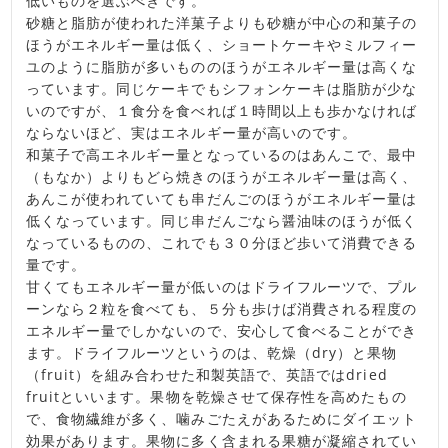
低いものを選ぶべきです。
砂糖と脂肪が使われた洋菓子よりも砂糖が中心の和菓子の
ほうがエネルギー量は低く、ショートケーキやミルフィー
ユのように脂肪が多いもののほうがエネルギー量は高くな
っています。同じケーキでもシフォンケーキは脂肪が少な
いのですが、１食分を食べれば１時間以上も歩かなければ
ならないほど、実はエネルギー量が高いのです。
和菓子で高エネルギー量となっているのはあんこで、最中
（もなか）よりもどら焼きのほうがエネルギー量は高く、
あんこが使われていても串だんごのほうがエネルギー量は
低くなっています。同じ串だんごなら醤油味のほうが低く
なっているものの、これでも３０分ほど歩いて消費できる
量です。
甘くてもエネルギー量が低いのはドライフルーツで、プル
ーンなら２粒を食べても、５分も歩けば消費される程度の
エネルギー量でしかないので、安心して食べることができ
ます。ドライフルーツというのは、乾燥（dry）と果物
（fruit）を組み合わせた和製英語で、英語ではdried
fruitといいます。果物を乾燥させて保存性を高めたもの
で、食物繊維が多く、噛みごたえがあるためにダイエット
効果があります。果物に多く含まれる果糖が凝縮されてい