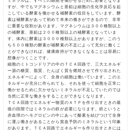
ミネラルは、すべての細胞を働かせるために必要となりま
すが、中でもマグネシウムと亜鉛は細胞の生化学反応を起
こしている酵素を働かせる補酵素の役目をしています。酵
素は補酵素があって初めて本来の働きができるので、非常
に重要な役割があります。マグネシウムは３００種類以上
の補酵素、亜鉛は２００種類以上の補酵素となっていま
す。体内に酵素は３０００種類以上がありますが、このう
ち５００種類の酵素が補酵素の不足によって充分に働くこ
とができなければ、健康維持ができなくなることは容易に
想像がつくことです。
細胞のミトコンドリアの中のＴＣＡ回路で、三大エネルギ
ー源の糖質、脂質、たんぱく質を燃焼させて作り出された
エネルギーによって、全身の細胞は働いています。このエ
ネルギーが充分に作られても、それを使って細胞を正常に
働かせるために欠かせないミネラルが不足していたのでは
当然に正常な働きをすることができなくなります。
ＴＣＡ回路でエネルギー物質のＡＴＰを作り出すときの最
後の段階ではミネラルの鉄が必要になります。鉄というと
赤血球のヘモグロビンの中にあって酸素を結びつけて全身
に運ぶ働きがあることから貧血予防のミネラルという印象
があります。ＴＣＡ回路でエネルギーを作り出すときには