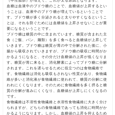
（中性脂肪）が増えて、これが太る原因となります。
血糖は血液中のブドウ糖のことで、血糖値が上昇するとい
うことは、血液中のブドウ糖が増えているということで
す。ブドウ糖が多く分泌されると太りやすくなるというこ
とは、それを防ぐためには血糖値を上昇させないことが重
要になるということです。
ブドウ糖は糖質の中に含まれています。糖質が含まれた主
食（ご飯、パン、麺類）を多く食べると血糖値が上昇して
いきます。ブドウ糖は糖質が胃の中で分解された後に、小
腸から吸収されていきますが、ブドウ糖の吸収に時間がか
かるようになると、その分だけ血糖値の上昇が低くなりま
す。糖質が胃に来ると、消化酵素によってブドウ糖に分解
されます。これを遅らせるために役立つのは食物繊維で
す。食物繊維は消化も吸収もされない性質があり、食物繊
維が多いと消化液が食物繊維に使われて、糖質の分解に使
われにくくなります。そのために食物繊維を多く摂ると糖
質の分解が進みにくくなり、血糖値が上昇しにくくなるの
です。
食物繊維は不溶性食物繊維と水溶性食物繊維に大きく分け
られますが、どちらの食物繊維であっても消化に時間がか
かるようになります。しかし、血糖値の上昇を抑えるため