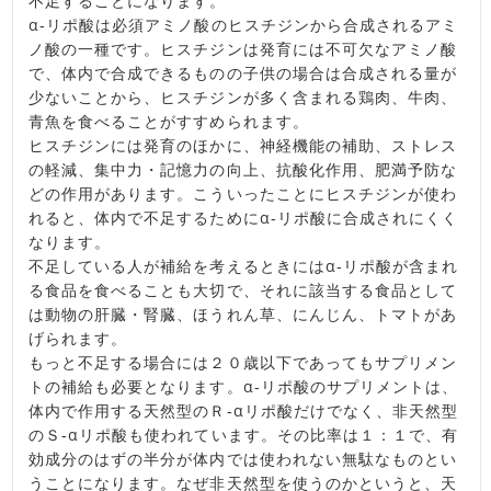
不足することになります。
α‐リポ酸は必須アミノ酸のヒスチジンから合成されるアミ
ノ酸の一種です。ヒスチジンは発育には不可欠なアミノ酸
で、体内で合成できるものの子供の場合は合成される量が
少ないことから、ヒスチジンが多く含まれる鶏肉、牛肉、
青魚を食べることがすすめられます。
ヒスチジンには発育のほかに、神経機能の補助、ストレス
の軽減、集中力・記憶力の向上、抗酸化作用、肥満予防な
どの作用があります。こういったことにヒスチジンが使わ
れると、体内で不足するためにα‐リポ酸に合成されにくく
なります。
不足している人が補給を考えるときにはα‐リポ酸が含まれ
る食品を食べることも大切で、それに該当する食品として
は動物の肝臓・腎臓、ほうれん草、にんじん、トマトがあ
げられます。
もっと不足する場合には２０歳以下であってもサプリメン
トの補給も必要となります。α‐リポ酸のサプリメントは、
体内で作用する天然型のＲ‐αリポ酸だけでなく、非天然型
のＳ‐αリポ酸も使われています。その比率は１：１で、有
効成分のはずの半分が体内では使われない無駄なものとい
うことになります。なぜ非天然型を使うのかというと、天