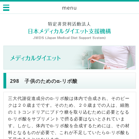
menu
298 子供のためのα‐リポ酸
三大代謝促進成分のα‐リポ酸は体内で合成され、そのピー
クは２０歳までです。そのため、２０歳までの人は、細胞
のミトコンドリアにブドウ糖を取り込むために必要となる
α‐リポ酸をサプリメントで摂る必要はないとされていま
す。しかし、体内でα‐リポ酸を合成するためには、その材
料となるものが必要で、これが不足していたらα‐リポ酸も