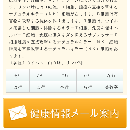
す。リンパ球にはＢ細胞、Ｔ細胞、腫瘍を直接攻撃する
ナチュラルキラー（ＮＫ）細胞があります。Ｂ細胞は有
害物を攻撃する抗体を作り出します。Ｔ細胞は、ウイル
ス感染した細胞を排除するキラーＴ細胞、免疫を促すヘ
ルパーＴ細胞、免疫の働きすぎを抑えるサプレッサーＴ
細胞腫瘍を直接攻撃するナチュラルキラー（ＮＫ）細胞
腫瘍を直接攻撃するナチュラルキラー（ＮＫ）細胞があ
ります。
〔参照〕
ウイルス
、
白血球
、
リンパ球
あ行
か行
さ行
た行
な行
は行
ま行
や行
ら行
英数字