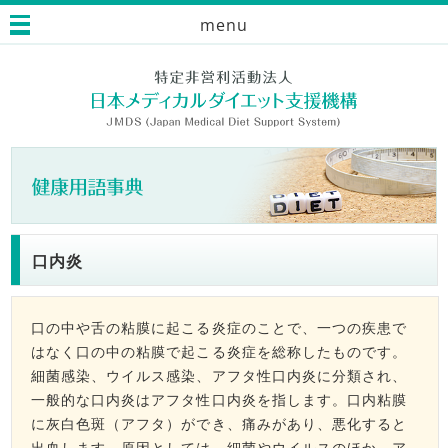
menu
口内炎
口の中や舌の粘膜に起こる炎症のことで、一つの疾患で
はなく口の中の粘膜で起こる炎症を総称したものです。
細菌感染、ウイルス感染、アフタ性口内炎に分類され、
一般的な口内炎はアフタ性口内炎を指します。口内粘膜
に灰白色斑（アフタ）ができ、痛みがあり、悪化すると
出血します。原因としては、細菌やウイルスのほか、ア