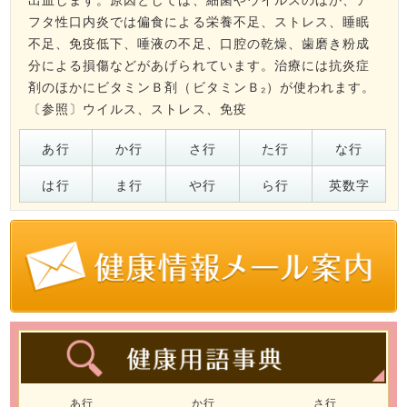
フタ性口内炎では偏食による栄養不足、ストレス、睡眠
不足、免疫低下、唾液の不足、口腔の乾燥、歯磨き粉成
分による損傷などがあげられています。治療には抗炎症
剤のほかにビタミンＢ剤（ビタミンＢ₂）が使われます。
〔参照〕
ウイルス
、
ストレス
、
免疫
あ行
か行
さ行
た行
な行
は行
ま行
や行
ら行
英数字
あ行
か行
さ行