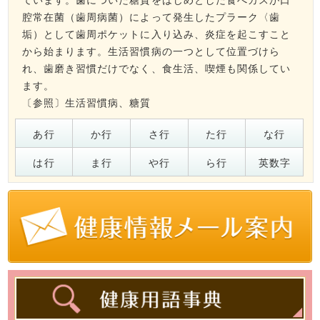
腔常在菌（歯周病菌）によって発生したプラーク〈歯
垢）として歯周ポケットに入り込み、炎症を起こすこと
から始まります。生活習慣病の一つとして位置づけら
れ、歯磨き習慣だけでなく、食生活、喫煙も関係してい
ます。
〔参照〕
生活習慣病
、
糖質
あ行
か行
さ行
た行
な行
は行
ま行
や行
ら行
英数字