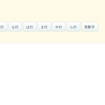
た行
な行
は行
ま行
や行
ら行
英数字