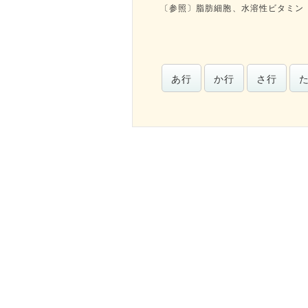
〔参照〕
脂肪細胞
、
水溶性ビタミン
あ行
か行
さ行