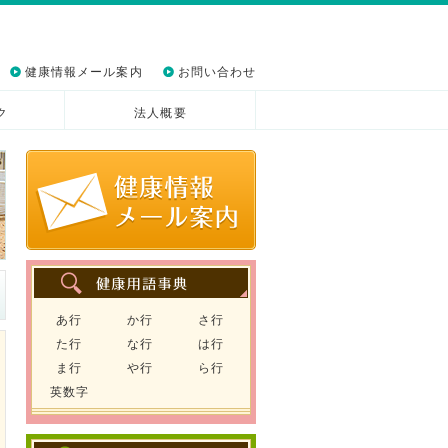
健康情報メール案内
お問い合わせ
ク
法人概要
あ行
か行
さ行
た行
な行
は行
ま行
や行
ら行
英数字