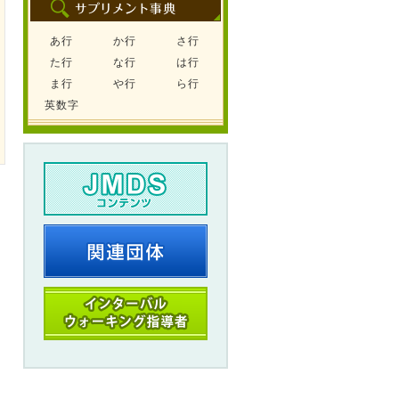
あ行
か行
さ行
た行
な行
は行
ま行
や行
ら行
英数字