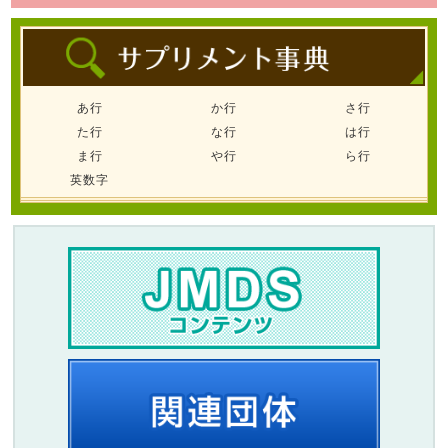
あ行
か行
さ行
た行
な行
は行
ま行
や行
ら行
英数字