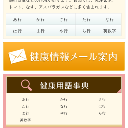
トマト、なす、アスパラガスなどに多く含まれます。
あ行
か行
さ行
た行
な行
は行
ま行
や行
ら行
英数字
あ行
か行
さ行
た行
な行
は行
ま行
や行
ら行
英数字