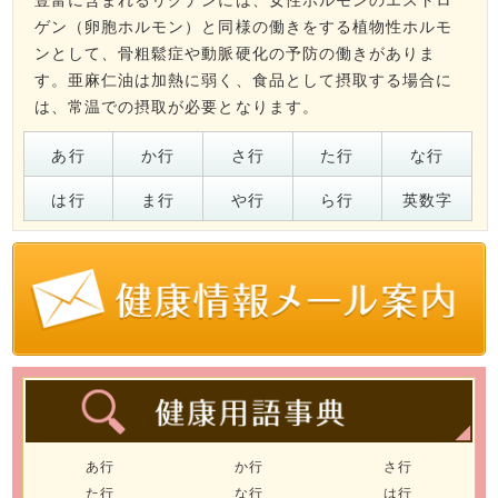
ゲン（卵胞ホルモン）と同様の働きをする植物性ホルモ
ンとして、骨粗鬆症や動脈硬化の予防の働きがありま
す。亜麻仁油は加熱に弱く、食品として摂取する場合に
は、常温での摂取が必要となります。
あ行
か行
さ行
た行
な行
は行
ま行
や行
ら行
英数字
あ行
か行
さ行
た行
な行
は行