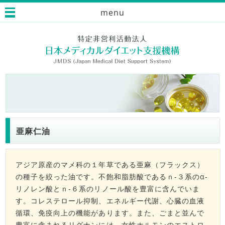
menu
亜麻仁油
アジア原産のマメ科の１年草である亜麻（フラックス）
の種子を絞った油です。不飽和脂肪酸であるｎ‐３系のα‐
リノレン酸とｎ‐６系のリノール酸を豊富に含んでいま
す。コレステロール抑制、エネルギー代謝、心臓の血液
循環、免疫向上の機能があります。また、ごまと並んで
豊富に含まれるリグナンには、女性ホルモンのエストロ