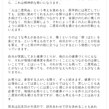
ら、これは精神的な救いになります。
「人は二度死ぬ」という考えを進めると、医学的には死亡してい
ても、記憶に留めてくれる人がいる限りは多くの方の心の中で生
き続けているという発想につながります。金儲けのために働くの
ではなく、社会に貢献しよう、それによって多くの人に喜ばれる
ように頑張ろうというのは、二度目の死を避けるための行動とも
いえます。
そのような考えがあるからこそ、働くというのは「側（はた）を
楽にする」という考えも出てきて、自分がやってきたことが社会
を変え、ずっと世の中の役に立つようにするという発想につなが
っていきます。
自分が実践してきた健康づくりが、他の人の健康づくりにもな
り、それが地域の健康度を高めていくことにもつながるのは嬉し
いことです。とはいっても、それが先々にも残って、二度死ぬこ
とがないように願っても、それがかなえられないことも少なくあ
りません。
お祭りは、参加する人がいる限り、ずっと続きます。健康づくり
は場合によっては楽しいことばかりではなくて、苦しいこともあ
り、それを続けていくには楽しいと感じさせる仕組みと仕掛けが
必要です。地域のお祭りとしての健康イベントを作り上げるのも
二度目の死を避ける方法ですが、他にも考えるべきことはありま
す。
現在は記念日が大流行で、語呂合わせで日を決めることもあれ