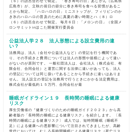
（６）の語呂合わせで制定。 「巻き寿司の日」あじかん（広島県
広島市）が、立秋の前日の節分に巻き寿司を食べる習慣があるこ
とから制定。 「ハロハロの日」ミニストップが、フィリピンのか
き氷のハロハロの普及のために真夏の暑い時期とハ（８）ロ
（６）の語呂合わせで制定。 毎月６日：「メロンの日」（全国メ
ロンサミットinほこた開催実行委員会
公益法人学２８ 法人形態による設立費用の違
い？
法務局は、法人（会社や公益法人など）の登記を行う機関であ
り、その手続きと費用については法人の形態や規模によって違い
がないのが原則です。 一般社団法人は、会社法人（株式会社、有
限会社、合同会社）と運営に関する法律に違いがあっても、法人
の登記については同じ扱いであることから手続きに違いはありま
せん。 法人設立の登記を法務局で行うときにかかる法定費用は、
株式会社が最低約１５万円、合同会社が最
睡眠ガイドライン１９ 長時間の睡眠による健康
リスク
厚生労働省の『健康づくりのための睡眠ガイド２０２３』から高
齢者版の「長時間の睡眠による健康リスク」を紹介します。 〔長
時間の睡眠による健康リスク〕 成人では、短時間睡眠（睡眠不
足）による健康への悪影響について注目されてきましたが、高齢
世代においては、むしろ長時間睡眠による健康リスク（死亡リス