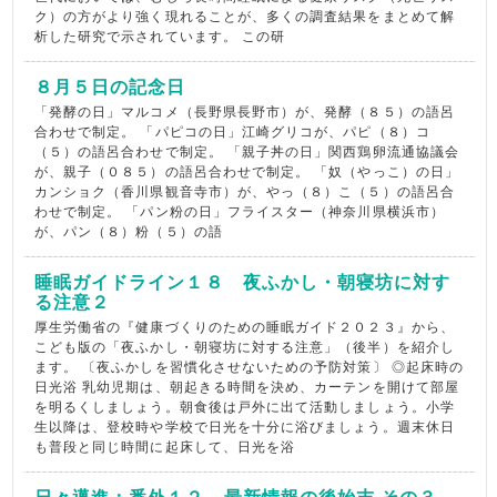
ク）の方がより強く現れることが、多くの調査結果をまとめて解
析した研究で示されています。 この研
８月５日の記念日
「発酵の日」マルコメ（長野県長野市）が、発酵（８５）の語呂
合わせで制定。 「パピコの日」江崎グリコが、パピ（８）コ
（５）の語呂合わせで制定。 「親子丼の日」関西鶏卵流通協議会
が、親子（０８５）の語呂合わせで制定。 「奴（やっこ）の日」
カンショク（香川県観音寺市）が、やっ（８）こ（５）の語呂合
わせで制定。 「パン粉の日」フライスター（神奈川県横浜市）
が、パン（８）粉（５）の語
睡眠ガイドライン１８ 夜ふかし・朝寝坊に対す
る注意２
厚生労働省の『健康づくりのための睡眠ガイド２０２３』から、
こども版の「夜ふかし・朝寝坊に対する注意」（後半）を紹介し
ます。 〔夜ふかしを習慣化させないための予防対策〕 ◎起床時の
日光浴 乳幼児期は、朝起きる時間を決め、カーテンを開けて部屋
を明るくしましょう。朝食後は戸外に出て活動しましょう。小学
生以降は、登校時や学校で日光を十分に浴びましょう。週末休日
も普段と同じ時間に起床して、日光を浴
日々邁進：番外１２ 最新情報の後始末 その３