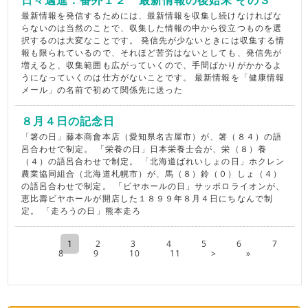
最新情報を発信するためには、最新情報を収集し続けなければな
らないのは当然のことで、収集した情報の中から役立つものを選
択するのは大変なことです。 発信先が少ないときには収集する情
報も限られているので、それほど苦労はないとしても、発信先が
増えると、収集範囲も広がっていくので、手間ばかりがかかるよ
うになっていくのは仕方がないことです。 最新情報を「健康情報
メール」の名前で初めて関係先に送った
８月４日の記念日
「箸の日」藤本商會本店（愛知県名古屋市）が、箸（８４）の語
呂合わせで制定。 「栄養の日」日本栄養士会が、栄（８）養
（４）の語呂合わせで制定。 「北海道ばれいしょの日」ホクレン
農業協同組合（北海道札幌市）が、馬（８）鈴（０）しょ（４）
の語呂合わせで制定。 「ビヤホールの日」サッポロライオンが、
恵比壽ビヤホールが開店した１８９９年８月４日にちなんで制
定。 「走ろうの日」熊本走ろ
«
<
1
2
3
4
5
6
7
8
9
10
11
>
»