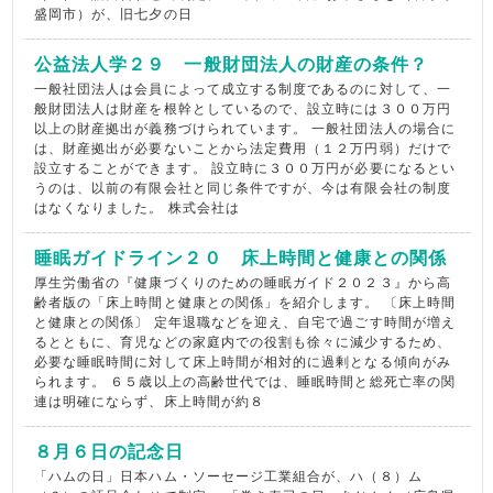
盛岡市）が、旧七夕の日
公益法人学２９ 一般財団法人の財産の条件？
一般社団法人は会員によって成立する制度であるのに対して、一
般財団法人は財産を根幹としているので、設立時には３００万円
以上の財産拠出が義務づけられています。 一般社団法人の場合に
は、財産拠出が必要ないことから法定費用（１２万円弱）だけで
設立することができます。 設立時に３００万円が必要になるとい
うのは、以前の有限会社と同じ条件ですが、今は有限会社の制度
はなくなりました。 株式会社は
睡眠ガイドライン２０ 床上時間と健康との関係
厚生労働省の『健康づくりのための睡眠ガイド２０２３』から高
齢者版の「床上時間と健康との関係」を紹介します。 〔床上時間
と健康との関係〕 定年退職などを迎え、自宅で過ごす時間が増え
るとともに、育児などの家庭内での役割も徐々に減少するため、
必要な睡眠時間に対して床上時間が相対的に過剰となる傾向がみ
られます。 ６５歳以上の高齢世代では、睡眠時間と総死亡率の関
連は明確にならず、床上時間が約８
８月６日の記念日
「ハムの日」日本ハム・ソーセージ工業組合が、ハ（８）ム