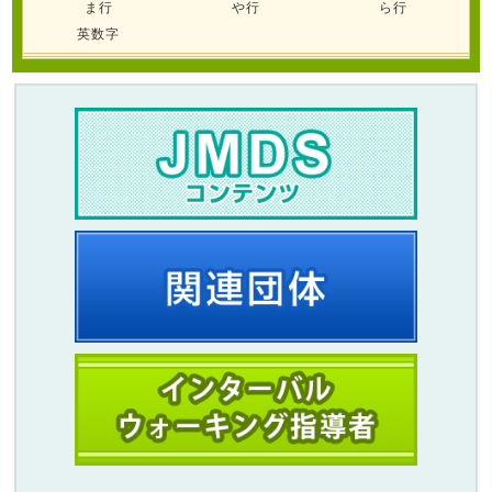
ま行
や行
ら行
英数字