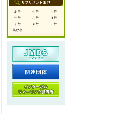
あ行
か行
さ行
た行
な行
は行
ま行
や行
ら行
英数字