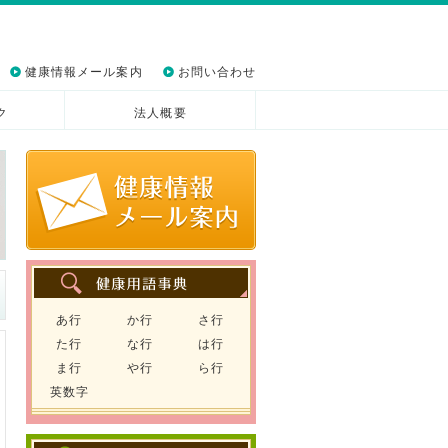
健康情報メール案内
お問い合わせ
ク
法人概要
あ行
か行
さ行
た行
な行
は行
ま行
や行
ら行
英数字