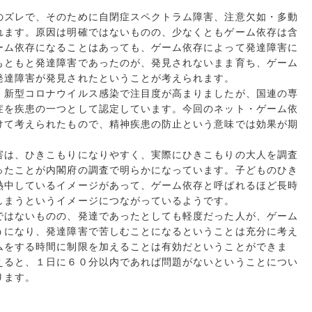
のズレで、そのために自閉症スペクトラム障害、注意欠如・多動
れます。原因は明確ではないものの、少なくともゲーム依存は含
ーム依存になることはあっても、ゲーム依存によって発達障害に
もともと発達障害であったのが、発見されないまま育ち、ゲーム
発達障害が発見されたということが考えられます。
、新型コロナウイルス感染で注目度が高まりましたが、国連の専
症を疾患の一つとして認定しています。今回のネット・ゲーム依
けて考えられたもので、精神疾患の防止という意味では効果が期
害は、ひきこもりになりやすく、実際にひきこもりの大人を調査
ったことが内閣府の調査で明らかになっています。子どものひき
熱中しているイメージがあって、ゲーム依存と呼ばれるほど長時
しまうというイメージにつながっているようです。
ではないものの、発達であったとしても軽度だった人が、ゲーム
うになり、発達障害で苦しむことになるということは充分に考え
ムをする時間に制限を加えることは有効だということができま
えると、１日に６０分以内であれば問題がないということについ
ります。