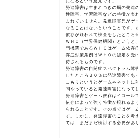
になるという意見です。
発達障害は生まれつきの脳の発達
性障害、学習障害などの特徴が表
まれていません。発達障害児がゲ
なることはないということです。
依存が疑われて検査をしたところ
ＷＨＯ（世界保健機関）というと
門機関であるＷＨＯはゲーム依存
存症対策条例はＷＨＯの認定を受
待されるものです。
発達障害の自閉症スペクトラム障
したところ３０％は発達障害であ
こもりというとゲームやネットに
間やっていると発達障害になって
発達障害とゲーム依存はイコール
依存によって強く特徴が現れるよ
られることです。その点ではゲー
す。しかし、発達障害のことを考
ては、まだまだ検討する必要があ