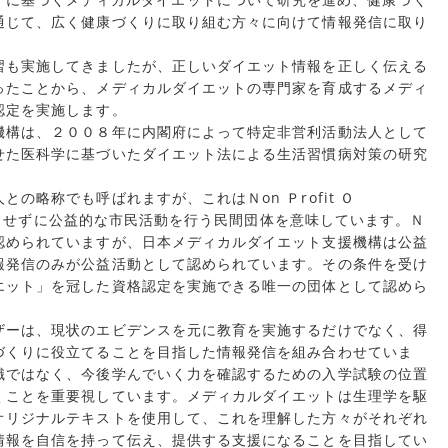
通じて、広く健康づくりに取り組む方々に向けて情報発信に取り
も実施してきましたが、正しいダイエット情報を正しく伝える
ったことから、メディカルダイエットの専門家を育成するメディ
認定を実施します。
構は、２００８年に内閣府によって特定非営利活動法人として
せた医科学に基づいたダイエット法による生活習慣病対策の研究
略称でも呼ばれますが、これはＮon Ｐrofit Ｏ
を目的とせずに公益的な市民活動を行う民間団体を意味しています。Ｎ
認められていますが、日本メディカルダイエット支援機構は公益
報発信のみが公益活動として認められています。その条件を受け
エット」を冠した資格認定を実施できる唯一の団体として認めら
ーは、現状のエビデンスを元に教育を実施するだけでなく、得
づくりに役立てることを目指した情報発信を組み合わせていま
識ではなく、今後学んでいく力を確認するための入学試験の位置
くことを重要視しています。メディカルダイエットは生理学を駆
オリジナルテキストを使用して、これを理解した方々がそれぞれ
情報を自信を持って伝え、提供する支援になることを目指してい