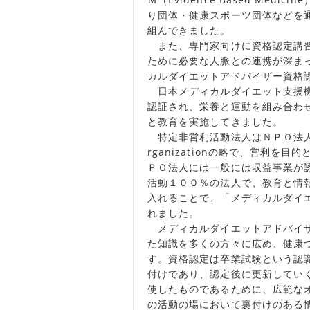
り団体・健康スポーツ団体などを
組んできました。
また、専門家向けに資格認定講習
ために必要な人脈との連携が深ま
カルダイエットアドバイザー資格
日本メディカルダイエット支援機
認証され、栄養と運動を組み合わ
と教育を実施してきました。
特定非営利活動法人はＮＰＯ法人との
rganizationの略で、営利
ＰＯ法人には一般には収益事業が
活動１００％の法人で、教育と情
入れることで、「メディカルダイ
れました。
メディカルダイエットアドバイザ
た知識を多くの方々に広め、健康
す。資格認定は卒業試験という認
付けであり、認定後に更新してい
使したものであるために、広範な
の活動の場において裏付けのある