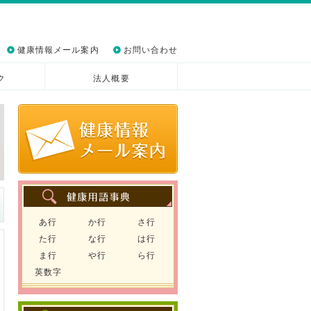
健康情報メール案内
お問い合わせ
ク
法人概要
あ行
か行
さ行
た行
な行
は行
ま行
や行
ら行
英数字