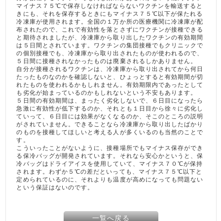
マイナス７５℃で保存しなければならないワクチンを輸送すると
きにも、それを保存するときにもマイナス７５℃以下が保たれる
冷凍庫が使用されます。全国の１万か所の医療機関に冷凍庫が配
布されたので、これで有効性を落とさずにワクチンが接種できる
と期待されましたが、冷凍庫から取り出したワクチンの有効期間
は５日間とされています。ワクチンの集団接種でもクリニックで
の個別接種でも、冷凍庫から取り出されたものが使われるので、
５日間に接種されなかったものは廃棄されるしかありません。
自分が接種されるワクチンは、冷凍庫から取り出されてから何日
たったものなのかを確認しないと、ひょっとすると有効期間が切
れたものを使われるかもしれません。有効期限内であったとして
も劣化が始まっているのかもしれないという不安もあります。
５日間の有効期間は、まったく劣化しないで、６日目になったら
急激に有効性が低下するのか、それとも１日目から徐々に劣化し
ていって、６日目には効果がなくなるのか、そこのところの説明
がされていません。できることなら冷凍庫から取り出したばかり
のものを接種してほしいと考える人が多くいるのも当然のことで
す。
こういったことがないように、接種場所でもマイナス保存ができ
る保冷バッグが開発されています。それなら安心かというと、保
冷バッグはドライアイスを使用していて、マイナス７０℃が保持
されます。わずか５℃の差だといっても、マイナス７５℃以下と
定められているのに、それよりも温度が高めになっても問題ない
という保証はないのです。
一覧へ戻る