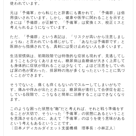
使われています。
元は「予備軍」から転じたと辞書にも書かれて、「予備群」は俗
用扱いされています。しかし、健康や医学に関わることを示すと
きには「予備群」が正解で、「予備軍」は変換ミス、校正ミスと
考えられるようになっています。
ただ、「予備群」という表記は、「リスクが高いから注意しまし
ょうね」と言われている感じがして、「あなたは予備群です」と
医師から指摘されても、真剣には受け止めない人も多くいます。
生活習慣病は、初期段階では特徴的な症状も現れず、見逃してし
まうことも少なくありません。糖尿病は血糖値が大きく上昇して
も身体的に症状が現れることは少なくて、よほど注意をしていれ
ば尿の色が変わった、排尿時の泡が多くなったということに気づ
くことができます。
そうでないと、痛くも痒くもないのでスルーしてしまいがちで
す。痛みや痒みが出たときには、糖尿病が進行して合併症を起こ
している段階で、こうなると簡単に治療することはできなくなり
ます。
このような困った状態を“敵”だと考えれば、それと戦う準備をす
ることが大切で、そういった「予備軍」の状態にあるということ
を意識させるために、あえて「予備軍」のほうを使う意味がある
という考えもあるということです。
〔日本メディカルダイエット支援機構 理事長：小林正人〕