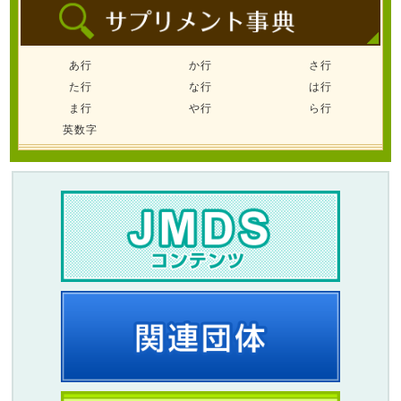
あ行
か行
さ行
た行
な行
は行
ま行
や行
ら行
英数字