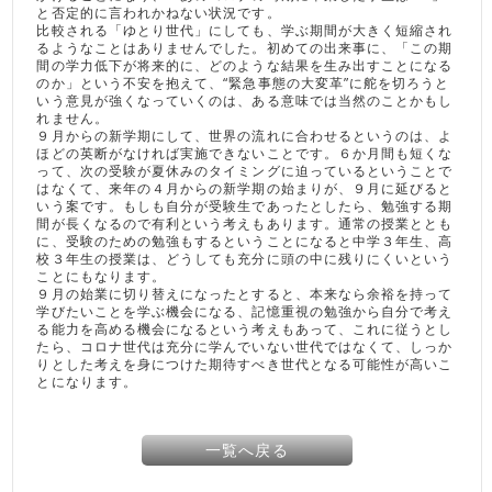
と否定的に言われかねない状況です。
比較される「ゆとり世代」にしても、学ぶ期間が大きく短縮され
るようなことはありませんでした。初めての出来事に、「この期
間の学力低下が将来的に、どのような結果を生み出すことになる
のか」という不安を抱えて、“緊急事態の大変革”に舵を切ろうと
いう意見が強くなっていくのは、ある意味では当然のことかもし
れません。
９月からの新学期にして、世界の流れに合わせるというのは、よ
ほどの英断がなければ実施できないことです。６か月間も短くな
って、次の受験が夏休みのタイミングに迫っているということで
はなくて、来年の４月からの新学期の始まりが、９月に延びると
いう案です。もしも自分が受験生であったとしたら、勉強する期
間が長くなるので有利という考えもあります。通常の授業ととも
に、受験のための勉強もするということになると中学３年生、高
校３年生の授業は、どうしても充分に頭の中に残りにくいという
ことにもなります。
９月の始業に切り替えになったとすると、本来なら余裕を持って
学びたいことを学ぶ機会になる、記憶重視の勉強から自分で考え
る能力を高める機会になるという考えもあって、これに従うとし
たら、コロナ世代は充分に学んでいない世代ではなくて、しっか
りとした考えを身につけた期待すべき世代となる可能性が高いこ
とになります。
一覧へ戻る