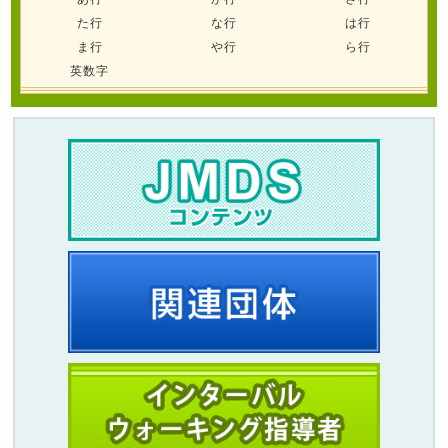
た行
な行
は行
ま行
や行
ら行
英数字