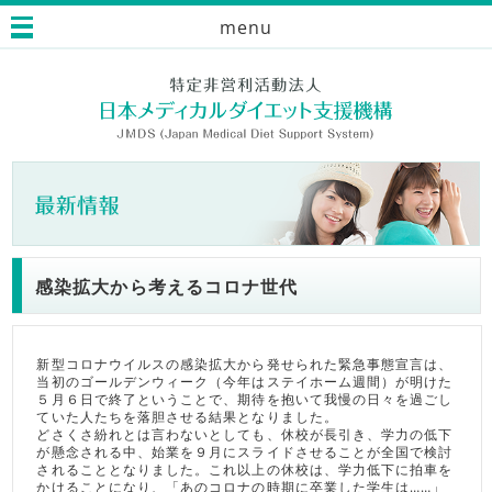
menu
感染拡大から考えるコロナ世代
新型コロナウイルスの感染拡大から発せられた緊急事態宣言は、
当初のゴールデンウィーク（今年はステイホーム週間）が明けた
５月６日で終了ということで、期待を抱いて我慢の日々を過ごし
ていた人たちを落胆させる結果となりました。
どさくさ紛れとは言わないとしても、休校が長引き、学力の低下
が懸念される中、始業を９月にスライドさせることが全国で検討
されることとなりました。これ以上の休校は、学力低下に拍車を
かけることになり、「あのコロナの時期に卒業した学生は……」