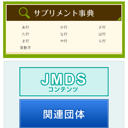
あ行
か行
さ行
た行
な行
は行
ま行
や行
ら行
英数字