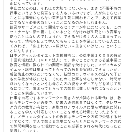
止になっています。
中止になるのは、それほど大切ではないから、まさに不要不急の
行事というような発言をする人もいるのですが、人が集まらない
ことには商売にならない業界は生死に関わることで、あえて言葉
にするなら必要火急ということになるのかもしれません。
普及やサービスとして開催するセミナーが中止になっても、この
セミナーを生活の術にしているひとでなければ生死という言葉を
使うことはないのでしょうが、できるだけ多くの人に集まっても
らって、情報を伝えて学んでもらうことを本業としている人にし
てみれば、「集まれない＝稼げない＝生きていけない」というこ
とになります。
日本メディカルダイエット支援機構は、公益事業１００％の特定
非営利活動法人（ＮＰＯ法人）で、稼ぐことができる公益事業は
教育と情報に限られて内閣府の認証を受けました。メディカルダ
イエット講習は集まってもらっての教育を実施してきましたが、
感染防止の意味だけでなくて、新型コロナウイルスの流行で子ど
もの学校が休校になり、そのために仕事を休むしかない、時間が
取れなくなったというお母さん方の姿をメディアなどを通じて見
るにつけて、集まってもらっての教育は難しい時代になったとい
うことを実感しています。
仕事を自宅でするテレワークの働き方が推奨される時代には、教
育もテレワークが必要で、従来の通信教育ではなくて、テレワー
ク方式の教育が有効で、新型コロナウイルスに限らず健康に関わ
ることを学んで対応していくことを考える時期になったようで
す。メディカルダイエットの教育はテレワーク方式で受講するだ
けでなくて、学んで教える立場になったときにもテレワーク方式
で隙間時間を使って活動することも必要とされる時代になったと
認識しています。