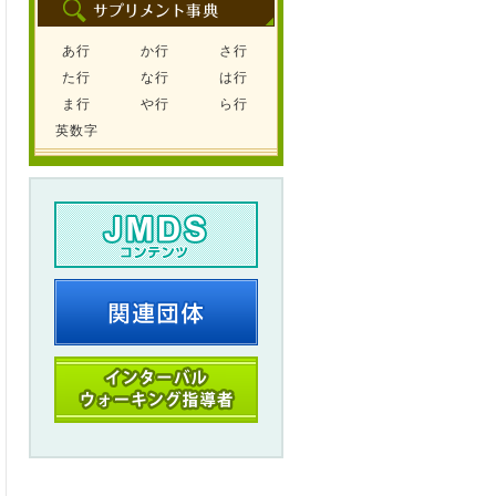
あ行
か行
さ行
た行
な行
は行
ま行
や行
ら行
英数字