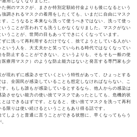
が通用しなくなりました。
いた例のマスクが、まさか特別定額給付金よりも後になるという
も強調されるマスクの着用をしたくても、いまだに自由にマスク
ます。こうなると本来なら洗って使うべきではない、洗って使っ
ということが言われても洗うしかなくなりました。マスクがない
ということが、世間の目もあってできにくくなっています。
てずに洗って再利用するだけでなく、捨てようとしている人がい
うという人を、大丈夫かと笑っていられる時代ではなくなってい
染を防止することができない、というよりも、そもそも一般の使
（医療用マスク）のような防止能力はないと発言する専門家も少
状が現れずに感染させていくという特性があって、ひょっとする
では、全国民が感染していることも想定しなければならない、こ
です。もしも誰もが感染しているとするなら、他人からの感染は
感染させない能力の使い捨てマスクであったとしても、危機的状
ことはできるはずです。となると、使い捨てマスクを洗って再利
いる限りは使い続けるということもあり得る話です。
捨てしようと普通に言うことができる状態に、早くなってもらう
が。