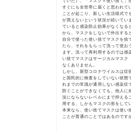
ていた）、「マスク＝使い捨て」
すぐにも全世帯に届くと思われて
ことが起こり、新しい生活様式で
が買えないという状況が続いてい
ていると感染防止効果がなくなる
から、マスクをしないで外出する
自分で使った使い捨てマスクを捨
たら、それをもらって洗って使お
ます。洗って再利用するのでは感
い捨てマスクはサージカルマスク
なくありません。
しかし、新型コロナウイルスは症
と国民的に検査をしていない状態
れまでの常識が通用しない感染症
防ぐことができなくても、他人に
況にならないレベルにまで抑える
用する、しかもマスクの形をして
本来なら、使い捨てマスクは使い
ことが普通のことではあるのです