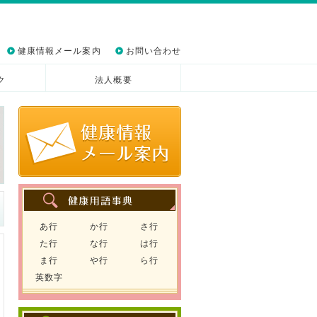
健康情報メール案内
お問い合わせ
ク
法人概要
あ行
か行
さ行
た行
な行
は行
ま行
や行
ら行
英数字