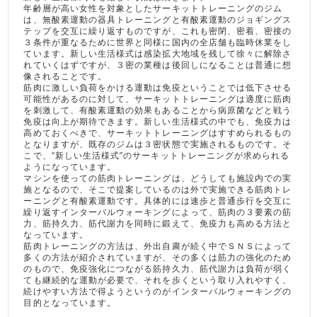
年齢層が高い女性を対象としたサーキットトレーニングのジム
は、無酸素運動の器具トレーニングと有酸素運動のジョギングス
テップを交互に繰り返すものですが、これも密閉、密着、密接の
３条件が重なるために世界と同様に国内の全店舗も臨時休業をし
ています。新しい生活様式は感染拡大地域を残して徐々に解除さ
れていくはずですが、３密の業種は後回しになることは普通に想
像されることです。
筋肉に激しい負荷をかける運動は免疫ということでは低下させる
可能性があるのに対して、サーキットトレーニングは適度に筋肉
を刺激して、有酸素運動の効果もあることから病原菌などと戦う
免疫は向上が期待できます。新しい生活様式の中でも、免疫力は
高めておくべきで、サーキットトレーニングはすすめられるもの
となりますが、既存のジムは３密状態で実施されるものです。そ
こで、“新しい生活様式”のサーキットトレーニングが求められる
ようになっています。
マシンを使っての筋肉トレーニングは、どうしても施設内での実
施となるので、そこで提案しているのは外で実施できる筋肉トレ
ーニングと有酸素運動です。具体的には速歩と普通歩行を交互に
繰り返すインターバルウォーキングによって、筋肉の３要素の筋
力、筋持久力、筋代謝力を同時に鍛えて、免疫力も高める方法と
なっています。
筋肉トレーニングの方法は、外出自粛が続く中でＳＮＳによって
多くの方法が紹介されていますが、その多くは筋力の強化のため
のもので、免疫強化につながる筋持久力、筋代謝力は負荷が弱く
ても継続的な運動が必要で、それを歩くという取り入れやすく、
続けやすい方法で得ようというのがインターバルウォーキングの
目的となっています。