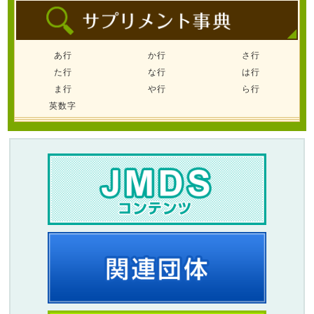
あ行
か行
さ行
た行
な行
は行
ま行
や行
ら行
英数字