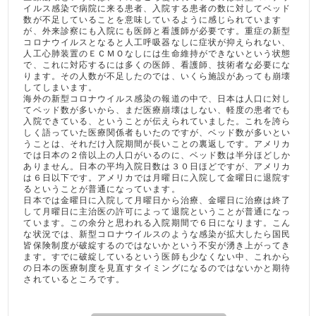
イルス感染で病院に来る患者、入院する患者の数に対してベッド
数が不足していることを意味しているように感じられています
が、外来診察にも入院にも医師と看護師が必要です。重症の新型
コロナウイルスとなると人工呼吸器なしに症状が抑えられない、
人工心肺装置のＥＣＭＯなしには生命維持ができないという状態
で、これに対応するには多くの医師、看護師、技術者な必要にな
ります。その人数が不足したのでは、いくら施設があっても崩壊
してしまいます。
海外の新型コロナウイルス感染の報道の中で、日本は人口に対し
てベッド数が多いから、まだ医療崩壊はしない、軽度の患者でも
入院できている、ということが伝えられていました。これを誇ら
しく語っていた医療関係者もいたのですが、ベッド数が多いとい
うことは、それだけ入院期間が長いことの裏返しです。アメリカ
では日本の２倍以上の人口がいるのに、ベッド数は半分ほどしか
ありません。日本の平均入院日数は３０日ほどですが、アメリカ
は６日以下です。アメリカでは月曜日に入院して金曜日に退院す
るということが普通になっています。
日本では金曜日に入院して月曜日から治療、金曜日に治療は終了
して月曜日に主治医の許可によって退院ということが普通になっ
ています。この余分と思われる入院期間で６日になります。こん
な状況では、新型コロナウイルスのような感染が拡大したら国民
皆保険制度が破綻するのではないかという不安が湧き上がってき
ます。すでに破綻しているという医師も少なくない中、これから
の日本の医療制度を見直すタイミングになるのではないかと期待
されているところです。