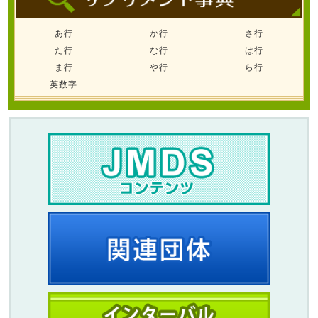
あ行
か行
さ行
た行
な行
は行
ま行
や行
ら行
英数字