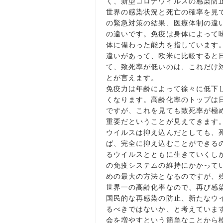
く、新型コロナウイルスの感染防
世界の感染状況と死亡の確率を見
の緊急対策の結果、医療体制の違
の違いです。免疫は身体によって
体に備わった能力を指しています
違いがあって、欧米に比較すると
て、致死率が低いのは、これだけ
とが言えます。
免疫力は年齢によって徐々に低下
くなります。高齢化率のトップは
ですが、これを見ても致死率が極
重要だということが見えてきます
ウイルスは抑え込んだとしても、
ば、完全に抑え込むことができる
るウイルスとともに生きていくし
の免疫システムの維持にかかって
めの最大の方法となるのですが、
世界一の高齢化率なので、再び感
国民的な再感染の防止、新たなウ
るべきではないか、と考えていま
会を増やすという簡単なことから