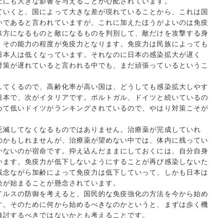
止にも大きな影響を与えることが心配されています。
ていくと、国によって大きな差が現れていることから、これは国
いであると言われていますが、これに加えたほうがよいのは免疫
味方になるものと敵になるものを判別して、敵だけを攻撃する身
。その能力の程度が免疫力となります。免疫力は民族によっても
日本人は低くなっています。それなのに日本の感染拡大が遅く
対策が遅れていると言われる中でも、まだ頑張っているというこ
してくるので、高齢化率が高い国は、どうしても感染拡大しやす
日本で、次がイタリアです。ポルトガル、ドイツと続いているの
めて低いドイツがランキングされているので、やはり対策こそが
。
死滅してなくなるものではありません。治療薬が完成していれ
のかもしれませんが、治療薬が望めない中では、体内に残ってい
かないのが宿命です。抑え込んだままにしておくには、自分自身
います。免疫力が低下しないようにすることが再び感染しないた
残念ながら加齢によって免疫力は低下していって、しかも日本は
染が始まることが懸念されています。
イルスの防御を考えると、国民的な免疫強化の方法を今から始め
す。そのために何から始めるべきなのかというと、まずは歩く機
検討するべきではないかとも考えることです。