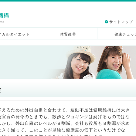
サイトマップ
ィカルダイエット
体質改善
健康チェッ
疫
抑えるための外出自粛と合わせて、運動不足は健康維持には大き
態宣言の発令のときでも、散歩とジョギングは妨げるものではな
しかし、外出自粛のレベルが８割減、会社も役所も８割源が求め
大きく減って、このことが単純な健康度の低下というだけでな