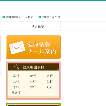
健康情報メール案内
お問い合わせ
ク
法人概要
あ行
か行
さ行
た行
な行
は行
ま行
や行
ら行
英数字