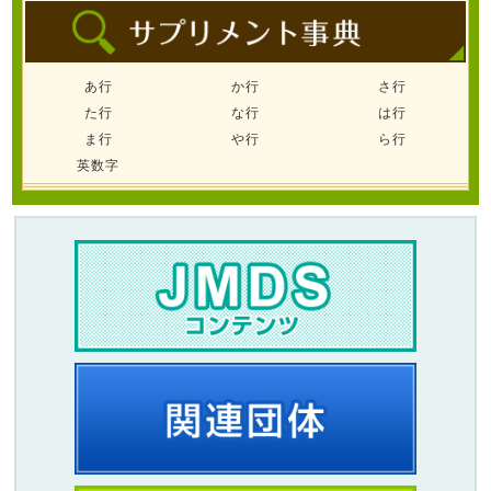
あ行
か行
さ行
た行
な行
は行
ま行
や行
ら行
英数字