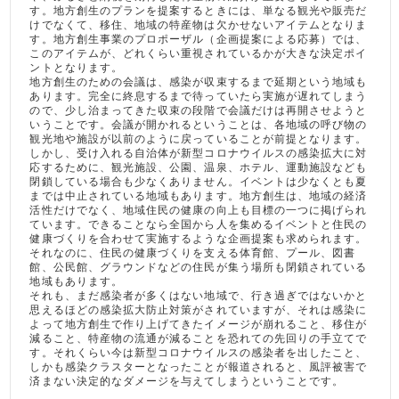
す。地方創生のプランを提案するときには、単なる観光や販売だ
けでなくて、移住、地域の特産物は欠かせないアイテムとなりま
す。地方創生事業のプロポーザル（企画提案による応募）では、
このアイテムが、どれくらい重視されているかが大きな決定ポイ
ントとなります。
地方創生のための会議は、感染が収束するまで延期という地域も
あります。完全に終息するまで待っていたら実施が遅れてしまう
ので、少し治まってきた収束の段階で会議だけは再開させようと
いうことです。会議が開かれるということは、各地域の呼び物の
観光地や施設が以前のように戻っていることが前提となります。
しかし、受け入れる自治体が新型コロナウイルスの感染拡大に対
応するために、観光施設、公園、温泉、ホテル、運動施設なども
閉鎖している場合も少なくありません。イベントは少なくとも夏
までは中止されている地域もあります。地方創生は、地域の経済
活性だけでなく、地域住民の健康の向上も目標の一つに掲げられ
ています。できることなら全国から人を集めるイベントと住民の
健康づくりを合わせて実施するような企画提案も求められます。
それなのに、住民の健康づくりを支える体育館、プール、図書
館、公民館、グラウンドなどの住民が集う場所も閉鎖されている
地域もあります。
それも、まだ感染者が多くはない地域で、行き過ぎではないかと
思えるほどの感染拡大防止対策がされていますが、それは感染に
よって地方創生で作り上げてきたイメージが崩れること、移住が
減ること、特産物の流通が減ることを恐れての先回りの手立てで
す。それくらい今は新型コロナウイルスの感染者を出したこと、
しかも感染クラスターとなったことが報道されると、風評被害で
済まない決定的なダメージを与えてしまうということです。