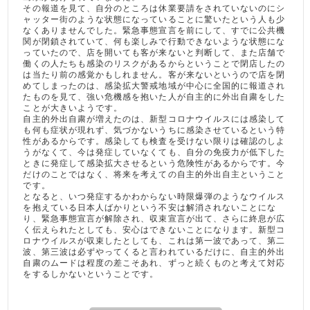
その報道を見て、自分のところは休業要請をされていないのにシ
ャッター街のような状態になっていることに驚いたという人も少
なくありませんでした。緊急事態宣言を前にして、すでに公共機
関が閉鎖されていて、何も楽しみで行動できないような状態にな
っていたので、店を開いても客が来ないと判断して、また店舗で
働くの人たちも感染のリスクがあるからということで閉店したの
は当たり前の感覚かもしれません。客が来ないというので店を閉
めてしまったのは、感染拡大警戒地域が中心に全国的に報道され
たものを見て、強い危機感を抱いた人が自主的に外出自粛をした
ことが大きいようです。
自主的外出自粛が増えたのは、新型コロナウイルスには感染して
も何も症状が現れず、気づかないうちに感染させているという特
性があるからです。感染しても検査を受けない限りは確認のしよ
うがなくて、今は発症していなくても、自分の免疫力が低下した
ときに発症して感染拡大させるという危険性があるからです。今
だけのことではなく、将来を考えての自主的外出自主ということ
です。
となると、いつ発症するかわからない時限爆弾のようなウイルス
を抱えている日本人ばかりという不安は解消されないことにな
り、緊急事態宣言が解除され、収束宣言が出て、さらに終息が広
く伝えられたとしても、安心はできないことになります。新型コ
ロナウイルスが収束したとしても、これは第一波であって、第二
波、第三波は必ずやってくると言われているだけに、自主的外出
自粛のムードは程度の差こそあれ、ずっと続くものと考えて対応
をするしかないということです。