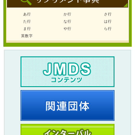
あ行
か行
さ行
た行
な行
は行
ま行
や行
ら行
英数字