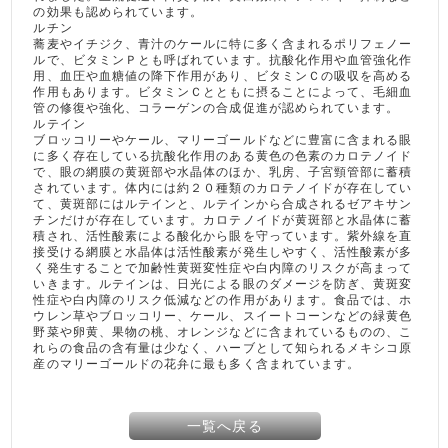
の効果も認められています。
ルチン
蕎麦やイチジク、青汁のケールに特に多く含まれるポリフェノー
ルで、ビタミンＰとも呼ばれています。抗酸化作用や血管強化作
用、血圧や血糖値の降下作用があり、ビタミンＣの吸収を高める
作用もあります。ビタミンＣとともに摂ることによって、毛細血
管の修復や強化、コラーゲンの合成促進が認められています。
ルテイン
ブロッコリーやケール、マリーゴールドなどに豊富に含まれる眼
に多く存在している抗酸化作用のある黄色の色素のカロテノイド
で、眼の網膜の黄斑部や水晶体のほか、乳房、子宮頸管部に蓄積
されています。体内には約２０種類のカロテノイドが存在してい
て、黄斑部にはルテインと、ルテインから合成されるゼアキサン
チンだけが存在しています。カロテノイドが黄斑部と水晶体に蓄
積され、活性酸素による酸化から眼を守っています。紫外線を直
接受ける網膜と水晶体は活性酸素が発生しやすく、活性酸素が多
く発生することで加齢性黄斑変性症や白内障のリスクが高まって
いきます。ルテインは、日光による眼のダメージを防ぎ、黄斑変
性症や白内障のリスク低減などの作用があります。食品では、ホ
ウレン草やブロッコリー、ケール、スイートコーンなどの緑黄色
野菜や卵黄、果物の桃、オレンジなどに含まれているものの、こ
れらの食品の含有量は少なく、ハーブとして知られるメキシコ原
産のマリーゴールドの花弁に最も多く含まれています。
一覧へ戻る