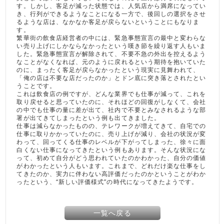
す。しかし、客足が減った状態では、人気店から満席になってい
き、行列ができるようなことになる一方で、後回しの選択をさせ
るような店は、なかなか客足が戻らないということにもなりま
す。
繁華街の飲食店経営者の中には、緊急事態宣言の最中と変わらな
い売り上げにしかならなかったという嘆き節を繰り返す人もいま
した。緊急事態宣言が解除されて、不要不急の外出を控えるよう
なことがなくなれば、元のように戻れるという期待を抱いていた
のに、まったく客足が戻らなかったという現実に見舞われて、
「俺の店は不要な店だったのか」とドン底に突き落とされたとい
うことです。
これは飲食店の例ですが、どんな業界でも仕事が減って、これを
取り戻せると思っていたのに、それほどの回復がしなくて、会社
の中でも仕事の量に差が出て、社内で不要とみなされるような部
署が出てきてしまったという例も出てきました。
仕事は減らなかったものの、テレワークが増えてきて、自宅での
仕事に取りかかっていたのに、売り上げが減り、会社の状況が変
わって、回ってくる仕事のレベルが下がってしまった、徐々に面
白くない仕事になってきたという例もあります。そんな状況にな
って、初めて自分がどう思われていたのかわかった、自分の価値
がわかったという人もいます。これまで、どれだけ楽な仕事をし
てきたのか、実力に伴わない高評価だったのかということがわか
ったという、“新しい評価様式”の時代になってきたようです。
一覧へ戻る