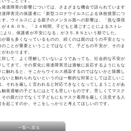
ということです。
ら発達障害の影響については、さまざまな機会で語られています
発達障害児の保護者に「新型コロナウイルスによる休校措置につ
ます。ウイルスによる親子のメンタル面への影響は、「急な環境
」が４８.０％、「２４時間、子どもと過ごすことによるストレ
により、保護者が不安になる」が３５.８％という順でした。
のが最も多くなっているものの、続くのは親のほうの不安となっ
分のことが重要ということではなくて、子どもの不安が、そのま
とがわかります。
に対して、よく理解していないようであっても、社会的な不安が
リしてきて、その変化に発達障害児は過敏に反応するようにもな
りに触れると、そこからウイルス感染するのではないかと除菌し
わないと触れられないというのは一般的な対策としては正しいこ
は、それを厳しく言われると対応できなくなってしまうことがあ
も触覚過敏の子どもにはとても苦しいものです。苦しくてマスク
、その親だけでなくて子どもにもマスク着用を厳しく注意する人
何を起こすのか、そこをしっかりと考えてほしいのです。
一覧へ戻る