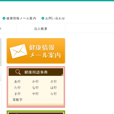
健康情報メール案内
お問い合わせ
ク
法人概要
あ行
か行
さ行
た行
な行
は行
ま行
や行
ら行
英数字