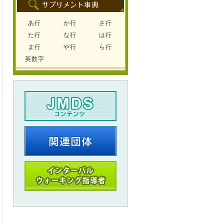
あ行
か行
さ行
た行
な行
は行
ま行
や行
ら行
英数字