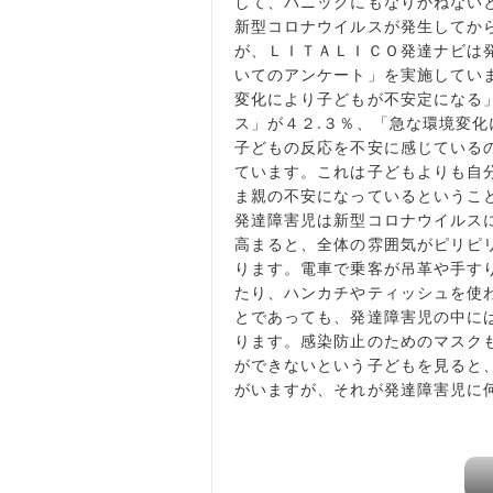
して、パニックにもなりかねない
新型コロナウイルスが発生してか
が、ＬＩＴＡＬＩＣＯ発達ナビは
いてのアンケート」を実施してい
変化により子どもが不安定になる
ス」が４２.３％、「急な環境変化
子どもの反応を不安に感じている
ています。これは子どもよりも自
ま親の不安になっているというこ
発達障害児は新型コロナウイルス
高まると、全体の雰囲気がピリピ
ります。電車で乗客が吊革や手す
たり、ハンカチやティッシュを使
とであっても、発達障害児の中に
ります。感染防止のためのマスク
ができないという子どもを見ると
がいますが、それが発達障害児に