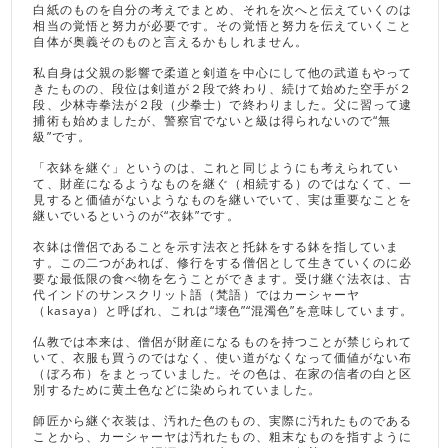
白紙のものを自分の考えでまとめ、それを次へと伝えていくのは
相当の覚悟と努力が必要です。その覚悟と努力を伝えていくこと
自体が奥義そのものと言えるかもしれません。
私自身は父親の影響で柔道と剣道を中心にして他の武道もやって
きたものの、段位は剣道が２段で終わり、続けて始めた空手が２
段、少林寺拳法が２段（少拳士）で終わりました。父に習って逮
捕術も始めましたが、警察官でないと級は得られないので“無
級”です。
「衣鉢を継ぐ」というのは、これと同じようにも考えられてい
て、財産になるようなものを継ぐ（相続する）のではなくて、一
見すると価値がないようなものを継いでいて、実は重要なことを
継いでいるというのが“衣鉢”です。
衣鉢は僧侶であることを示す法衣と托鉢をする鉢を指していま
す。この二つがあれば、修行をする僧侶として生きていくのに必
要な最低限の食べ物を乞うことができます。受け継ぐ法衣は、古
代インドのサンスクリット語（梵語）ではカーシャーヤ
（kasaya）と呼ばれ、これは“壊色”“混濁色”を意味しています。
仏教では本来は、僧侶が財産になるものを持つことが禁じられて
いて、衣服も買うのではなく、使い道がなくなって価値がない布
（ぼろ布）をまとっていました。その色は、在家の信者の白と区
別するために黄土色などに染められていました。
師匠から継ぐ衣装は、汚れた色のもの、実際に汚れたものである
ことから、カーシャーヤは汚れたもの、粗末なものを指すように