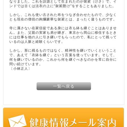
なりました。これを語源として生まれたのが袈裟（けさ）で、イ
ンドでは古くは法衣の上に“袈裟懸け”をすることもありました。
しかし、これも使い古された布をつなぎ合わせたもので、少なく
とも現在の僧侶の絢爛豪華な袈裟とは、まったく違うものです。
寺に属さない在家信徒である身には衣も鉢も継ぐことはありませ
ん。また、父親の実家も弟が継ぎ、東京から岡山に移住するとき
には仕事を他の人に引き継いでもらったので、私にとって残って
いるのは人脈と経験くらいです。
しかし、形に残るものではなく、精神性を継いでいくということ
で、あえて「衣鉢を継ぐ」という言葉を使っています。そして、
何を継いでいるのか、これから何を継ぐべきなのかを常に自分に
問い続けています。
〔小林正人〕
一覧へ戻る