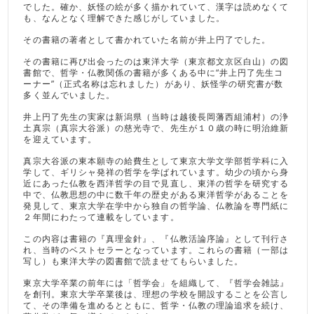
でした。確か、妖怪の絵が多く描かれていて、漢字は読めなくて
も、なんとなく理解できた感じがしていました。
その書籍の著者として書かれていた名前が井上円了でした。
その書籍に再び出会ったのは東洋大学（東京都文京区白山）の図
書館で、哲学・仏教関係の書籍が多くある中に“井上円了先生コ
ーナー”（正式名称は忘れました）があり、妖怪学の研究書が数
多く並んでいました。
井上円了先生の実家は新潟県（当時は越後長岡藩西組浦村）の浄
土真宗（真宗大谷派）の慈光寺で、先生が１０歳の時に明治維新
を迎えています。
真宗大谷派の東本願寺の給費生として東京大学文学部哲学科に入
学して、ギリシャ発祥の哲学を学ばれています。幼少の頃から身
近にあった仏教を西洋哲学の目で見直し、東洋の哲学を研究する
中で、仏教思想の中に数千年の歴史がある東洋哲学があることを
発見して、東京大学在学中から独自の哲学論、仏教論を専門紙に
２年間にわたって連載をしています。
この内容は書籍の『真理金針』、『仏教活論序論』として刊行さ
れ、当時のベストセラーとなっています。これらの書籍（一部は
写し）も東洋大学の図書館で読ませてもらいました。
東京大学卒業の前年には「哲学会」を組織して、『哲学会雑誌』
を創刊。東京大学卒業後は、理想の学校を開設することを公言し
て、その準備を進めるとともに、哲学・仏教の理論追求を続け、