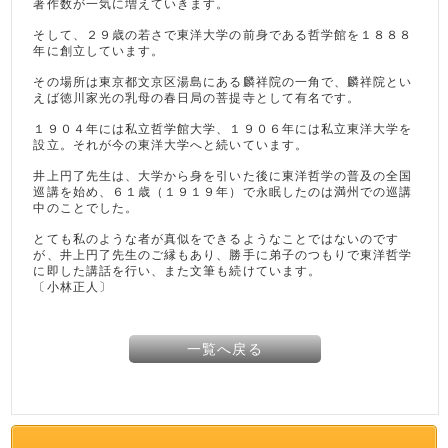
著作数が一気に増えていきます。
そして、２９歳の若さで東洋大学の前身である哲学館を１８８８
年に創立しています。
その場所は東京都文京区湯島にある麟祥院の一角で、麟祥院とい
えば徳川家光の乳母の春日局の菩提寺として有名です。
１９０４年には私立哲学館大学、１９０６年には私立東洋大学を
設立。それが今の東洋大学へと続いています。
井上円了先生は、大学から身を引いた後に東洋哲学の普及の全国
巡講を始め、６１歳（１９１９年）で永眠したのは満州での巡講
中のことでした。
とても私のような者が真似をできるようなことではないのです
が、井上円了先生のご縁もあり、勝手に弟子のつもりで東洋哲学
に即した講話を行い、また文筆も続けています。
〔小林正人〕
一覧へ戻る