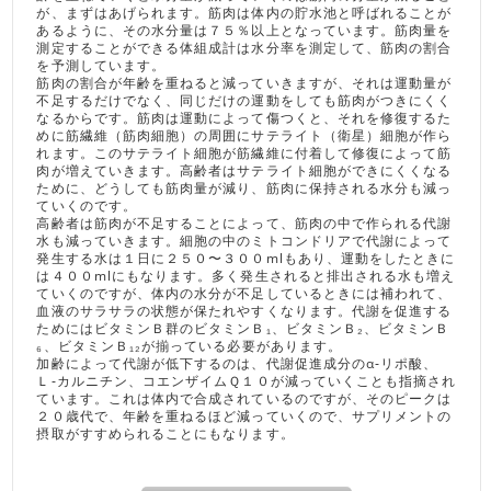
が、まずはあげられます。筋肉は体内の貯水池と呼ばれることが
あるように、その水分量は７５％以上となっています。筋肉量を
測定することができる体組成計は水分率を測定して、筋肉の割合
を予測しています。
筋肉の割合が年齢を重ねると減っていきますが、それは運動量が
不足するだけでなく、同じだけの運動をしても筋肉がつきにくく
なるからです。筋肉は運動によって傷つくと、それを修復するた
めに筋繊維（筋肉細胞）の周囲にサテライト（衛星）細胞が作ら
れます。このサテライト細胞が筋繊維に付着して修復によって筋
肉が増えていきます。高齢者はサテライト細胞ができにくくなる
ために、どうしても筋肉量が減り、筋肉に保持される水分も減っ
ていくのです。
高齢者は筋肉が不足することによって、筋肉の中で作られる代謝
水も減っていきます。細胞の中のミトコンドリアで代謝によって
発生する水は１日に２５０〜３００mlもあり、運動をしたときに
は４００mlにもなります。多く発生されると排出される水も増え
ていくのですが、体内の水分が不足しているときには補われて、
血液のサラサラの状態が保たれやすくなります。代謝を促進する
ためにはビタミンＢ群のビタミンＢ₁、ビタミンＢ₂、ビタミンＢ
₆、ビタミンＢ₁₂が揃っている必要があります。
加齢によって代謝が低下するのは、代謝促進成分のα‐リポ酸、
Ｌ‐カルニチン、コエンザイムＱ１０が減っていくことも指摘され
ています。これは体内で合成されているのですが、そのピークは
２０歳代で、年齢を重ねるほど減っていくので、サプリメントの
摂取がすすめられることにもなります。