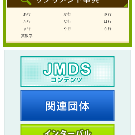
あ行
か行
さ行
た行
な行
は行
ま行
や行
ら行
英数字