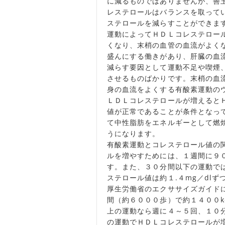
に減るものではありませんが、善
レステロールはバランスを取って
ステロールを減らすことができま
運動によってＨＤＬコレステロー
くなり、末梢の血管の血流がよく
盛んにする働きがあり、肝臓の血
減らす要因として運動不足や喫煙
させるものばかりです。末梢の血
身の血流をよくする有酸素運動の
ＬＤＬコレステロールが増えると
値が正常であることが条件となっ
て中性脂肪をエネルギーとして燃
うになります。
有酸素運動とコレステロール値の
ルを増やすためには、１週間に９０
す。また、３０分間以下の運動で
ステロール値は約１.４mg／dl
厚生労働省のエクササイズガイド
間（約６０００歩）で約１４００kca
上の運動なら週に４～５回、１０
の運動でＨＤＬコレステロールが