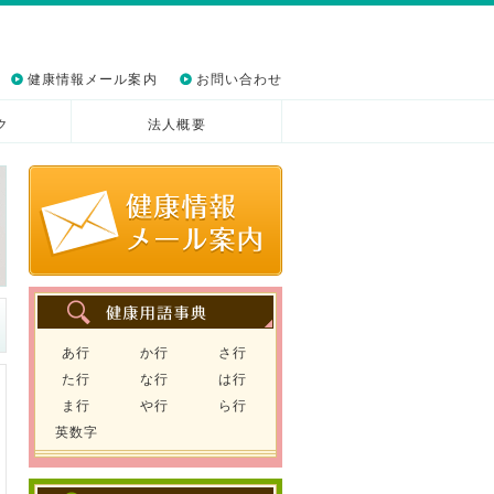
健康情報メール案内
お問い合わせ
ク
法人概要
あ行
か行
さ行
た行
な行
は行
ま行
や行
ら行
英数字