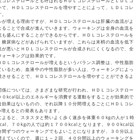
玉コレステロールとも呼ばれるＨＤＬコレステロールとＬＤＬコ
いて、ＨＤＬコレステロールを増やすことによって、ＬＤＬコレ
す。
ルが増える理由ですが、ＨＤＬコレステロールは肝臓の血流がよ
なることで合成が進んでいきます。ウォーキングは全身の血流を
流も盛んにすることができるからです。ＨＤＬコレステロールを
、糖尿病などがあげられていますが、これらは末梢の血流を低下
流が悪いとＨＤＬコレステロールが合成されにくくなるので、全
ウォーキングは効果的です。
ＨＤＬコレステロールが増えるというバランス調整は、中性脂肪
ているため、血液中の中性脂肪が多い人は、ウォーキングによっ
焼させることで、ＨＤＬコレステロールを増やすことができるよ
関係については、さまざまな研究が行われ、ＨＤＬコレステロー
０kcal以上のエネルギーを消費する運動をすることが効果的で
は効果はないものの、それ以降１０分間増えるごとにＨＤＬコレ
ずつ増えるとの発表もあります。
によると、スタスタと勢いよく歩く速歩を体重６０kgの人が１時
l、７０kgの人では約１７００kcalとなります。９００kcal以
分間ずつのウォーキングでもよいことになりますが、３０分以上
増えていくので、週に１～２回、４０分間以上のウォーキングを