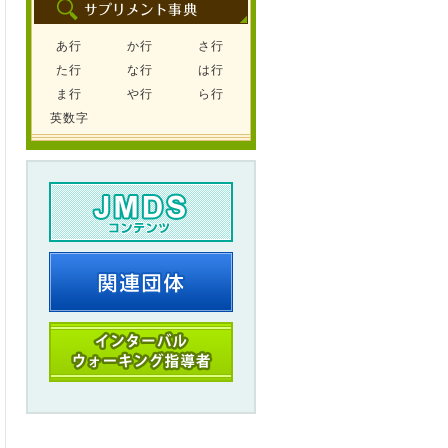
あ行
か行
さ行
た行
な行
は行
ま行
や行
ら行
英数字