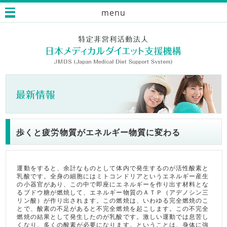
menu
歩くと疲労物質がエネルギー物質に変わる
運動をすると、余計なものとして体内で発生するのが活性酸素と
乳酸です。全身の細胞にはミトコンドリアというエネルギー産生
の小器官があり、この中で即座にエネルギーを作り出す材料とな
るブドウ糖が燃焼して、エネルギー物質のＡＴＰ（アデノシン三
リン酸）が作り出されます。この燃焼は、いわゆる完全燃焼のこ
とで、酸素の不足があると不完全燃焼を起こします。この不完全
燃焼の結果として発生したのが乳酸です。激しい運動では息苦し
くなり、多くの酸素が必要になります。ということは、身体に強