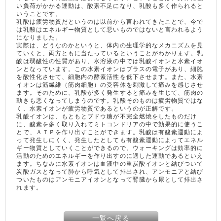
い負荷がかかる運動は、酸素不足になり、乳酸も多く作られると
いうことです。
乳酸は疲労物質だというのは以前から言われてきたことで、今で
は乳酸はエネルギー物質として悪いものではないと言われるよう
になりました。
実際は、どうなのかというと、体内の生理学的なメカニズムを見
ていくと、両方ともに当たっているということがわかります。乳
酸は弱酸性の性質があり、水溶液の中では乳酸イオンと水素イオ
ンとなっています。この水素イオンはプラスの電子があり、細胞
を酸性化させて、細胞内の酵素活性を低下させます。また、水素
イオンは筋繊維（筋肉細胞）の受容体を刺激して痛みを感じさせ
ます。そのために、乳酸が多く発生すると痛みを生じて、筋肉の
動きも悪くなってしまうのです。乳酸そのものは疲労物質ではな
く、水素イオンが疲労物質であるというのが正解です。
乳酸イオンは、もともとブドウ糖が不完全燃焼をしたものだけ
に、酸素を多く取り入れてミトコンドリアの中で効果的に使うこ
とで、ＡＴＰを作り出すことができます。乳酸は有酸素運動によ
って発生しにくく、発生したとしても有酸素運動によってエネル
ギー物質としていくことができるので、ウォーキングは効率的に
活動のためのエネルギーを作り出すのに適した運動であるといえ
ます。ちなみに水素イオンは血液中の重炭酸イオンと結びついて
炭酸ガスとなって肺から呼気として排出され、アンモニアと結び
ついたものはアンモニアイオンとなって腎臓から尿として排出さ
れます。
一覧へ戻る