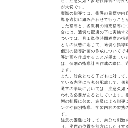
ら、注意欠如・多動性障害の特性
が大切です。
実際の指導では、指導の目標や内
導を適切に組み合わせて行うこと
した指導と、各教科の補充指導に
合には、適切な配慮の下に実施す
ついては、月１単位時間程度の指
とりの状態に応じて、適切な指導
個別の指導計画の作成についてで
導計画を作成することが望ましい
は、個別の指導計画作成の際に、
ます。
また、対象となる子どもに対して
ている内容にも充分配慮して、個
通常の学級においては、注意欠如
われる必要があるとしています。
態の把握に努め、進級による指導
ングや個別指導、学習内容の習熟
す。
注意の困難に対して、余分な刺激
り、座席の位置を前方にしたりす