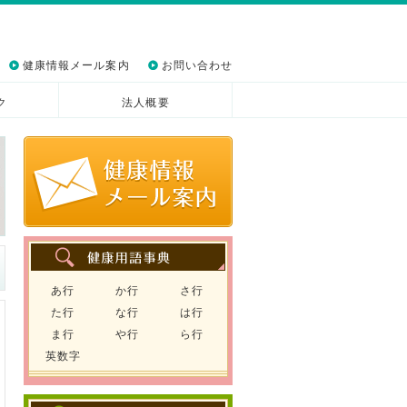
健康情報メール案内
お問い合わせ
ク
法人概要
あ行
か行
さ行
た行
な行
は行
ま行
や行
ら行
英数字