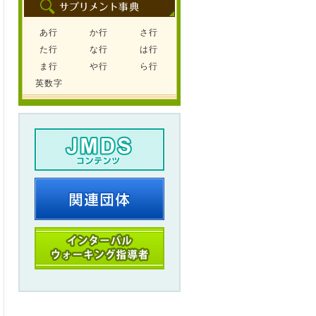
あ行
か行
さ行
た行
な行
は行
ま行
や行
ら行
英数字