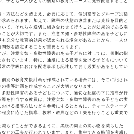
や、子ども一人ひとりの個別の教育的ニーズに充分配慮すること
容・方法などを踏まえ、必要に応じて、個別指導とグループ別指
が求められます。加えて、障害の状態の改善または克服を目的と
ついて、それらを適切に組み合わせて行うことが効果的である場
ることが大切です。また、注意欠如・多動性障害のある子どもに
導も充分な教育的効果が認められる場合があることから、一人ひ
時間数を設定することが重要となります。
すが、注意欠如・多動性障害のある子どもに対しては、個別の指
とされています。特に、通級による指導を受ける子どもについて
通常の学級における配慮事項も記述しておく必要があるとしてい
、個別の教育支援計画が作成されている場合には、そこに記され
別の指導計画を作成することが大切となります。
・多動性障害のある子どもについて、適切な配慮の下に指導が行
指導を担当する教員は、注意欠如・多動性障害のある子どもの実
における指導方法などを参考にするとともに、ティームティーチ
の程度に応じた指導、教材・教具などの工夫を行うことも重要で
を減らすことができるように、黒板の周囲の掲示物を減らした
るなどの工夫が行われています。また、集中できる時間を考慮し