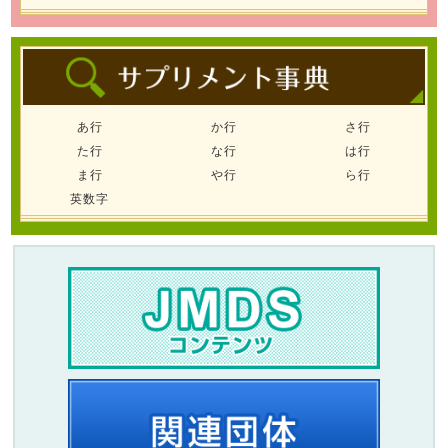
あ行
か行
さ行
た行
な行
は行
ま行
や行
ら行
英数字