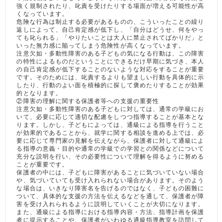
強く規制されたり、叱責を受けたりする場面が増える可能性が高
くなっています。
危険な行為は制止する必要があるものの、こういったことの繰り
返しによって、自己肯定感が低下し、「自分はどうせ、何をやっ
ても叱られる」「やりたいことは大人に禁止されてばかりだ」と
いった無力感に陥ってしまう危険性が高くなっています。
注意欠如・多動性障害のある子どもの気になる行動は、この障害
の特性によるものだということにできるだけ早期に気づき、本人
の自己肯定感が低下することのないような対応をすることが重要
です。そのためには、叱責するよりも望ましい行動を具体的に示
したり、行動のよい面を積極的に探して褒めたりすることが効果
的となります。
②障害の理解に関する保護者等への支援の重要性
注意欠如・多動性障害のある子どもに対しては、通常の学級にお
いて、必要に応じて適切な配慮をしつつ指導することが基本とな
ります。しかし、子どもによっては、通級による指導を行うこと
が効果的であることから、就学に関する相談を進める上では、必
要に応じて専門家の見解を伝えながら、保護者に対して通級によ
る指導の意義・目的や通常の学級での学習との関係などについて
充分な説明を行い、その必要性について理解を得るように努める
ことが重要です。
保護者の中には、子どもに障害があることに気づいていない場合
や、気づいていても受け入れられない場合があります。そのよう
な場合は、いきなり障害名を告げるのではなく、子どもの困難に
ついて、具体的な支援の方法を伝えるなどを通して、保護者が障
害を受け入れられるように説明していくことが大切になります。
また、通級による指導における指導内容・方法、指導計画を保護
者に提示することや、保護者がいわゆる通級指導教室を訪問して