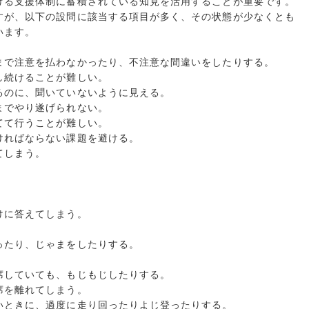
ける支援体制に蓄積されている知見を活用することが重要です。
すが、以下の設問に該当する項目が多く、その状態が少なくとも
います。
まで注意を払わなかったり、不注意な間違いをしたりする。
し続けることが難しい。
るのに、聞いていないように見える。
までやり遂げられない。
てて行うことが難しい。
ければならない課題を避ける。
てしまう。
けに答えてしまう。
ったり、じゃまをしたりする。
席していても、もじもじしたりする。
席を離れてしまう。
いときに、過度に走り回ったりよじ登ったりする。