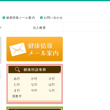
健康情報メール案内
お問い合わせ
ク
法人概要
あ行
か行
さ行
た行
な行
は行
ま行
や行
ら行
英数字