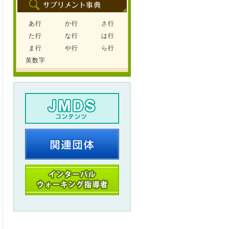
あ行
か行
さ行
た行
な行
は行
ま行
や行
ら行
英数字