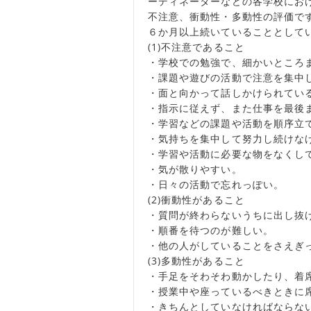
ーディネーターなどの各学校にお
不注意、衝動性・多動性の評価で
６か月以上続いていることとして
(1)不注意であること
・学校での勉強で、細かいところ
・課題や遊びの活動で注意を集中
・面と向かって話しかけられてい
・指示に従えず、また仕事を最後
・学習などの課題や活動を順序立
・気持ちを集中して努力し続けな
・学習や活動に必要な物をなくし
・気が散りやすい。
・日々の活動で忘れっぽい。
(2)衝動性があること
・質問が終わらないうちに出し抜
・順番を待つのが難しい。
・他の人がしていることをさえぎ
(3)多動性があること
・手足をそわそわ動かしたり、着
・授業中や座っているべきときに
・きちんとしていなければならな