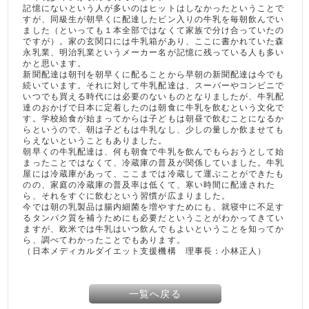
記憶にないという人が多いのはヒットはしなかったということで
すが、同級生が朝早くに配達したビン入りの牛乳を毎朝飲んでい
ました（といっても１本全部ではなくて家族で分け合っていたの
ですが）。家の玄関口には牛乳箱があり、ここに書かれていた森
永乳業、明治乳業というメーカー名が記憶に残っている人も多い
かと思います。
新聞配達は朝刊を朝早くに配ることから早朝の新聞配達は今でも
続いています。それに対して牛乳配達は、スーパーやコンビニで
いつでも買える時代には必要のないものとなりましたが、牛乳配
達のおかげで日本に定着したのは朝食に牛乳を飲むという文化で
す。学校給食が始まってからは子どもは朝昼で飲むことになるか
らというので、朝は子どもは牛乳なし、少しの量しか飲ませても
らえないということもありました。
朝早くの牛乳配達は、何も朝食で牛乳を飲んでもらおうとして始
まったことではなくて、冷蔵庫の普及が関係していました。牛乳
屋には冷蔵庫があって、ここまでは冷蔵して運ぶことができたも
のの、家庭の冷蔵庫の普及率は低くて、寒い時間に配達された
ら、それをすぐに飲むという習慣が広まりました。
今では朝の乳製品は腸内細菌を増やすためにも、就寝中に不足す
るタンパク質を補うためにも必要だということがわかってきてい
ますが、欧米では牛乳はいつ飲んでもよいということを知ってか
ら、調べてわかったことでもあります。
（日本メディカルダイエット支援機構 理事長：小林正人）
一覧へ戻る