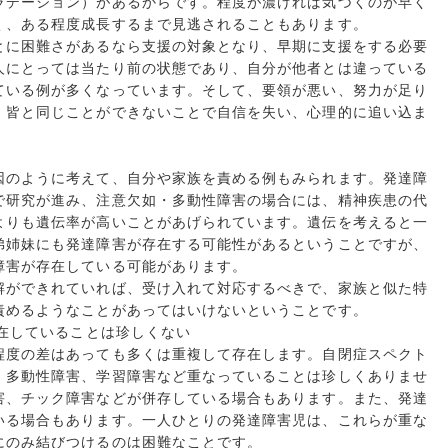
ラデーション）があるからです。程度が濃ければ気づくのが早く
く、ある程度成長するまで見逃されることもあります。
とに困難さがあるなら支援の対象となり、早期に支援をする必要
人にとっては当たり前の状態であり、自分が他者とは違っている
ている例が多くなっています。そして、要領が悪い、努力が足り
、皆と同じことができないことで自信を失い、心理的に追い込ま
因のように考えて、自分や家族を責める例もみられます。発達障
で研究が進み、注意欠如・多動性障害の場合には、精神疾患の代
よりも遺伝率が高いことがあげられています。遺伝を考えると一
弟姉妹にも発達障害が存在する可能性があるということですが、
障害が存在している可能があります。
解ができれていれば、受け入れて対応するべきで、家族と似た特
責めるようなことがあってはいけないということです。
存在していることは珍しくない
程度の差はあっても多くは重複して存在します。自閉症スペクト
・多動性障害、学習障害など重なっていることは珍しくありませ
害、チック障害などが併存している場合もあります。また、発達
いる場合もあります。一人ひとりの発達障害児は、これらが重な
にのみ結びつけるのは困難なことです。