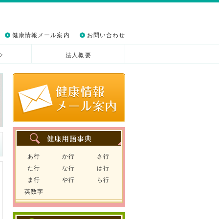
健康情報メール案内
お問い合わせ
ク
法人概要
あ行
か行
さ行
た行
な行
は行
ま行
や行
ら行
英数字