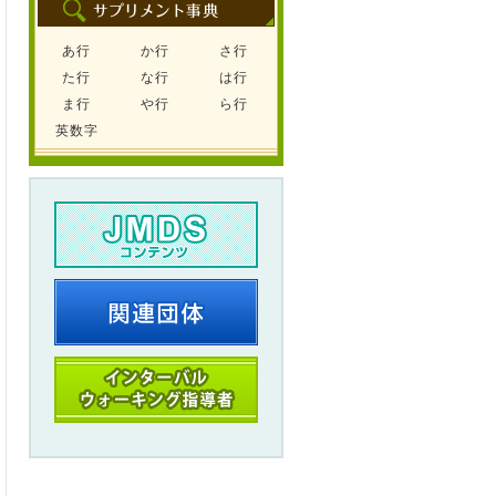
あ行
か行
さ行
た行
な行
は行
ま行
や行
ら行
英数字