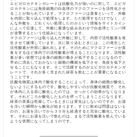
エピガロカテキンガレートは抗酸化力が強いのに対して、エピガ
ロカテキンには免疫細胞の白血球のマクロファージを活性化させ
ることが知られています。マクロファージは貪食といって、外敵
を内部に取り込んで処理をします。ただ処理するだけでなく、ど
んな外敵を、どれくらい処理したのかという情報をサイトカイン
によって伝達して、外敵に最適な組み合わせで白血球とリンパ球
が攻撃するという仕組みになっています。
マクロファージは取り込んだ外敵に対して、内部で活性酸素を発
生させて破壊しています。次に取り込むときには、この発生した
活性酸素が外部に漏れ出します。そのためにマクロファージが貪
食をするほど体内での活性酸素が増えることになります。活性酸
素が多い状態では全身の細胞の働きが低下することになるので、
早めに消去しておかないと細胞の機能を低下させ、免疫を低下さ
せることにもなります。そこで活躍するのがエピガロカテキンガ
レートで、それが多く含まれた緑茶を飲むことが重要になるとい
うことです。
抗酸化物質は体内で酸化することによって、身体の細胞が酸化し
ないようにするものです。酸化しやすいのが抗酸化物質で、それ
が体内に入る前に酸化したのでは、せっかくの効果がなくなりま
す。それどころか酸化したものを摂ってしまうことになります。
緑茶の茶葉は乾燥しているときには変化はしないのですが、お湯
を注いだ瞬間から酸化が始まります。すぐに飲めば問題はないも
のの、お湯を注いでから３０分も経過すると完全に酸化していま
す。それにお湯を注いで飲むのは、まるで活性酸素を飲んでいる
ような状態になってしまうのです。