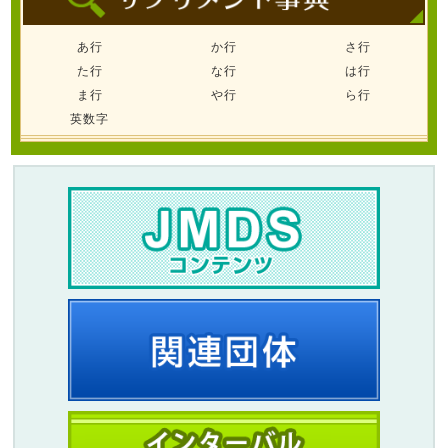
あ行
か行
さ行
た行
な行
は行
ま行
や行
ら行
英数字