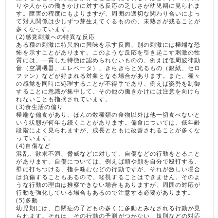
りや人からの働きかけに対する反応の乏しさが幼児期に見られま
す。障害の程度にもよりますが、周囲の適切な関わり合いによっ
て対人関係は少しずつ芽生えてくるものの、未熟さが残ることが
多くなっています。
(2)感覚刺激への特異な反応
ある種の刺激に特異的に興味を示す反面、別の刺激には極端な恐
怖を示すことがあります。このような反応を引き起こす刺激の性
質には、一貫した特徴は認められないものの、例えば低周波律動
音（空調機器、エレベータ）、きらきらと光るもの（銀紙、セロ
ファン）などが好まれる対象となる場合があります。また、種々
の感覚を同時に処理することが不得手であり、例えば姿勢を制御
することに意識が集中して、その他の働きかけには注意を向けら
れないことも指摘されています。
(3)食生活の偏り
極端な偏食があり、ほんの数種類の食物以外は他一切食べないと
いう状態が何年も続くことがあります。偏食については、低年齢
段階によく見られますが、成長とともに改善されることが多くな
っています。
(4)自傷など
混乱、欲求不満、脅威などに対して、自傷などの行動をとること
があります。自傷については、例えば頭や顔を自分で殴打する、
壁に打ちつける、指を噛むなどの行動ですが、それが激しい場合
は負傷することもあるので、軽視することはできません。そのよ
うな行動の理由は推察できない場合もありますが、周囲の対応が
行動を強化している場合もあるので注意する必要があります。
(5)多動
幼児期には、自閉症の子どもの多くに多動とみなされる行動が見
られます。それは、その行動の予測がつかない、規則などの対応