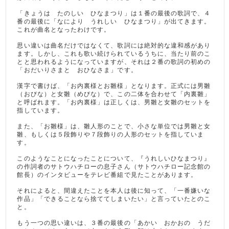
「きょうは たのしい ひなまつり」は１番の最後の歌詞で、４
番の最後に「なにより うれしい ひなまつり」が出てきます。
これが曲名となったわけです。
思い違いは曲名だけではなくて、歌詞には絶対的な違和感があり
ます。しかし、これも歌い続けられているうちに、当たり前のこ
とと思われるようになっていますが、それは２番の歌詞の初めの
「おだいりさまと おひなさま」です。
漢字で書けば、「お内裏様とお雛様」となります。正式には男雛
（おびな）と女雛（めびな）で、この二体を合わせて「内裏雛」
と呼ばれます。「お内裏様」は正しくは、男雛と女雛のセットを
指しています。
また、「お雛様」は、雛人形のことで、小さな単位では男雛と女
雛、もしくは５段飾りや７段飾りの人形のセットを指していま
す。
このようなことになったことについて、『うれしいひなまつり』
の作詞者のサトウハチローの息子さん（サトウハチロー記念館の
館長）のインタビューをテレビ番組で見たことがあります。
それによると、間違えたことを本人は後に知って、「一番嫌いな
作品」「できることなら捨ててしまいたい」と言っていたとのこ
と。
もう一つの思い違いは、３番の最後の「あかい おかおの うだ