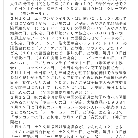
人生の発信を目的として福（２９）寿（１０）の語呂合わせで２
月９日と１０日を「福寿の日」と制定。毎月９日は「クレープの
日」（モンテール）。
２月１０日 エーワンがウイルス・ばい菌が２→１→０と減って
ゼロになる様子から「ばい菌の日」と制定。みやざき地頭鶏事業
協同組合が、じ（２）とう（１０）の語呂合わせで「みやざき地
頭鶏の日」と制定。日本野菜ソムリエ協会がＦＯＯＤ（食べ物）
と風土からフー（２）ド（１０）の語呂合わせで「フードの日」
と制定。日本フットケア・足病医学会がフッ（２）ト（１０）の
語呂合わせで「フットケアの日」と制定。ソラチが、ぶた（２）
どん（１０）の語呂合わせで「豚丼の日」と制定。毎月１０日は
「糖化の日」（ＡＧＥ測定推進協会）、「パンケーキの日」（日
本ハム）、「アメリカンフライドポテトの日」（米国ポテト協
会）、「コッペパンの日」（全日本丸十パン商工業協同組合）。
２月１１日 全日本いなり寿司協会が初午に稲荷神社で五穀豊穣
を願う祭りがあることにちなんで初午から近い祝日の建国記念の
日を「初午いなりの日」と制定。わんこそば全日本大会運営委員
会が開催日に合わせて「わんこそば記念日」と制定。毎月１１日
は「めんの日」（全国製麺協同組合連合会）。
２月１２日 味の素冷凍食品が中国の旧正月に餃子を食べる習慣
があることから「ギョーザの日」と制定。大塚食品が１９６８年
２月１２日に日本初のレトルトカレーのボンカレーが販売された
ことにちなんで「レトルトカレーの日」と制定。また合わせて
「ボンカレーの日」と制定。毎月１２日は「育児の日」（神戸新
聞社）。
２月１３日 土佐文旦振興対策協議会が、ぶんたん（２）とさ
（１３）の語呂合わせで「土佐文旦の日」と制定。毎月１３日は
「一汁三菜の日」（一汁三菜ぷらす・みらいご飯）、「お父さん