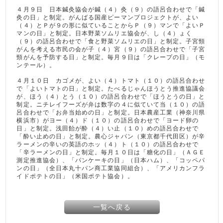
４月９日 日本鍼灸協会が鍼（４）灸（９）の語呂合わせで「鍼
灸の日」と制定。がんばる国産ピーマンプロジェクトが、よい
（４）とＰが９の形に似ていることからＰ（９）マンで「よいＰ
マンの日」と制定。日本野菜ソムリエ協会が、し（４）ょく
（９）の語呂合わせで「食と野菜ソムリエの日」と制定。子宮頸
がんを考える市民の会が子（４）宮（９）の語呂合わせで「子宮
頸がんを予防する日」と制定。毎月９日は「クレープの日」（モ
ンテール）。
４月１０日 カゴメが、よい（４）トマト（１０）の語呂合わせ
で「よいトマトの日」と制定。たべるじゃんほうとう推進協議会
が、ほう（４）とう（１０）の語呂合わせで「ほうとうの日」と
制定。ニチレイフーズが弁は数字の４に似ていて当（１０）の語
呂合わせで「お弁当始めの日」と制定。日本農産工業（神奈川県
横浜市）がヨー（４）ド（１０）の語呂合わせで「ヨード卵の
日」と制定。浅田飴が酔（４）い止（１０）めの語呂合わせで
「酔い止めの日」と制定。農心ジャパン（東京都千代田区）が辛
ラーメンの辛いの英語のホッ（４）ト（１０）の語呂合わせで
「辛ラーメンの日」と制定。毎月１０日は「糖化の日」（ＡＧＥ
測定推進協会）、「パンケーキの日」（日本ハム）、「コッペパ
ンの日」（全日本丸十パン商工業協同組合）、「アメリカンフラ
イドポテトの日」（米国ポテト協会）。
一覧へ戻る