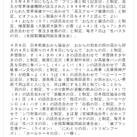
１５年４月７日にちなんで「プリン体と戦う記念日」と制定。花
王が世界保健機関が設立された１９４８年４月７日を記念して設
けられた世界保健デーに合わせて「花王グループ健康の日」と制
定。ビオフェルミン製薬が４月７日を４０７と読んで、よい
（４）おなか（０７）の語呂合わせで「おなかと腸活の日」と制
定。樋屋製薬（大阪府大阪市）が夜（よ＝４）泣（な＝７）きの
語呂合わせで「夜泣き改善の日」と制定。毎月７日は「生パスタ
の日」（全国製麺協同組合連合会）。
４月８日 日本乾燥おから協会が、おからの別名の卯の花から卯
月の４月と花祭りの４月８日にちなんで「おからの日」と制定。
木曽路が、す（４）きや（８）きの語呂合わせで「木曽路すきや
きの日」と制定。銀座仁志川（東京都中央区）が高級食パンの普
及を目的に食パン＝し（４）ょくパ（８）ンの語呂合わせで「高
級食パン文化の日」と制定。エム・ヴイ・エム商事（兵庫県神戸
市）が幼葉＝よ（４）うば（８）の語呂合わせで「ベビーリーフ
記念日」と制定。渥美商工会（愛知県田原市）が貝がおいしい季
節で貝は目と八になり、目は横にすると四と似ていることから
「貝の日」と制定。サッポロ飲料が炭酸の飲み口のシュ（４）ワ
（８）の語呂合わせで「炭酸水の日」と制定。日本指圧協会が指
（４）圧（８）の語呂合わせで「指圧の日」と制定。コーセーが
シロ（４）ハダ（８）の語呂合わせで「白肌の日」と制定。クリ
スタルジェミー（東京都渋谷区）がシ（４）ワ（８）の語呂合わ
せで「シワ対策の日」と制定。まぼ屋（宮城県仙台市）がホ＝フ
ォー（４）ヤ（８）の語呂合わせで「ホヤの日」と制定。毎月８
日は「生パスタの日」（全国製麺協同組合連合会）、「歯ブラシ
交換デー」（ライオン）、「にわとりの日」（トリゼンフー
ズ）、「ホールケーキの日」（一柳）。