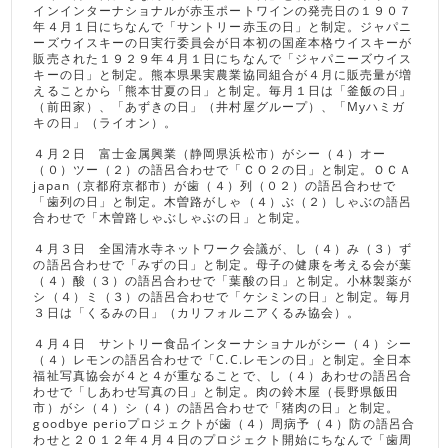
インインターナショナルが赤玉ポートワインの発売日の１９０７
年４月１日にちなんで「サントリー赤玉の日」と制定。ジャパニ
ーズウイスキーの日実行委員会が日本初の国産本格ウイスキーが
販売された１９２９年４月１日にちなんで「ジャパニーズウイス
キーの日」と制定。熊本県果実農業協同組合が４月に販売量が増
えることから「熊本甘夏の日」と制定。毎月１日は「釜飯の日」
（前田家）、「あずきの日」（井村屋グループ）、「Myハミガ
キの日」（ライオン）。
４月２日 富士金属興業（静岡県浜松市）がシー（４）オー
（０）ツー（２）の語呂合わせで「ＣＯ２の日」と制定。ＯＣＡ
japan（京都府京都市）が歯（４）列（０２）の語呂合わせで
「歯列の日」と制定。木曽路がしゃ（４）ぶ（２）しゃぶの語呂
合わせで「木曽路しゃぶしゃぶの日」と制定。
４月３日 全国清水寺ネットワーク会議が、し（４）み（３）ず
の語呂合わせで「みずの日」と制定。母子の健康を考える会が葉
（４）酸（３）の語呂合わせで「葉酸の日」と制定。小林製薬が
シ（４）ミ（３）の語呂合わせで「ケシミンの日」と制定。毎月
３日は「くるみの日」（カリフォルニアくるみ協会）。
４月４日 サントリー食品インターナショナルがシー（４）シー
（４）レモンの語呂合わせで「C.C.レモンの日」と制定。全日本
福祉写真協会が４と４が重なることで、し（４）あわせの語呂合
わせで「しあわせ写真の日」と制定。肉の鈴木屋（長野県飯田
市）がシ（４）シ（４）の語呂合わせで「猪肉の日」と制定。
goodbye perioプロジェクトが歯（４）周病予（４）防の語呂合
わせと２０１２年４月４日のプロジェクト開始にちなんで「歯周