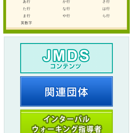
あ行
か行
さ行
た行
な行
は行
ま行
や行
ら行
英数字