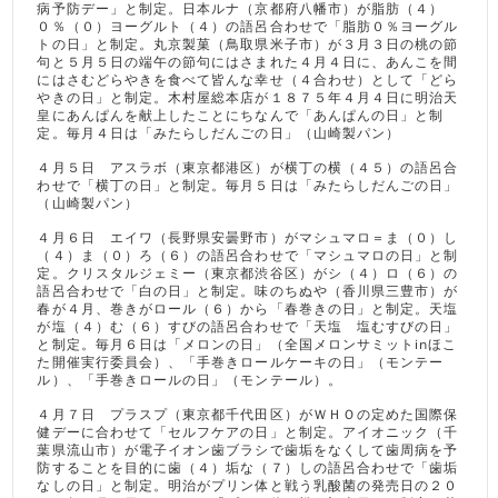
病予防デー」と制定。日本ルナ（京都府八幡市）が脂肪（４）
０％（０）ヨーグルト（４）の語呂合わせで「脂肪０％ヨーグル
トの日」と制定。丸京製菓（鳥取県米子市）が３月３日の桃の節
句と５月５日の端午の節句にはさまれた４月４日に、あんこを間
にはさむどらやきを食べて皆んな幸せ（４合わせ）として「どら
やきの日」と制定。木村屋総本店が１８７５年４月４日に明治天
皇にあんぱんを献上したことにちなんで「あんぱんの日」と制
定。毎月４日は「みたらしだんごの日」（山崎製パン）
４月５日 アスラボ（東京都港区）が横丁の横（４５）の語呂合
わせで「横丁の日」と制定。毎月５日は「みたらしだんごの日」
（山崎製パン）
４月６日 エイワ（長野県安曇野市）がマシュマロ＝ま（０）し
（４）ま（０）ろ（６）の語呂合わせで「マシュマロの日」と制
定。クリスタルジェミー（東京都渋谷区）がシ（４）ロ（６）の
語呂合わせで「白の日」と制定。味のちぬや（香川県三豊市）が
春が４月、巻きがロール（６）から「春巻きの日」と制定。天塩
が塩（４）む（６）すびの語呂合わせで「天塩 塩むすびの日」
と制定。毎月６日は「メロンの日」（全国メロンサミットinほこ
た開催実行委員会）、「手巻きロールケーキの日」（モンテー
ル）、「手巻きロールの日」（モンテール）。
４月７日 プラスプ（東京都千代田区）がＷＨＯの定めた国際保
健デーに合わせて「セルフケアの日」と制定。アイオニック（千
葉県流山市）が電子イオン歯ブラシで歯垢をなくして歯周病を予
防することを目的に歯（４）垢な（７）しの語呂合わせで「歯垢
なしの日」と制定。明治がプリン体と戦う乳酸菌の発売日の２０