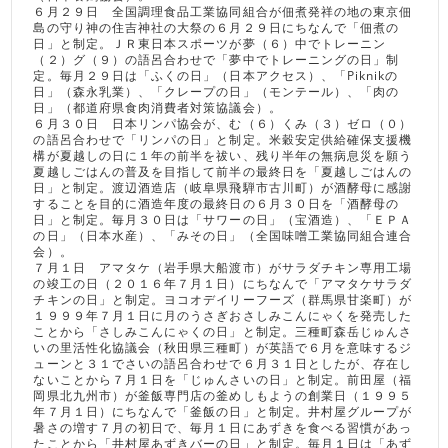
６月２９日 全国調理食品工業協同組合が佃煮発祥の地の東京佃
島の守り神の住吉神社の大祭の６月２９日にちなんで「佃煮の
日」と制定。ＪＲ東日本スポーツが夢（６）中でトレーニン
（２）グ（９）の語呂合わせで「夢中でトレーニングの日」制
定。毎月２９日は「ふくの日」（日本アクセス）、「Piknikの
日」（森永乳業）、「クレープの日」（モンテール）、「肉の
日」（都道府県食肉消費者対策協議会）。
６月３０日 日本リンパ協会が、む（６）くみ（３）ゼロ（０）
の語呂合わせで「リンパの日」と制定。米穀安定供給確保支援機
構が夏越しの日に１年の前半を祓い、残り半年の無病息災を願う
夏越しごはんの普及を目指して前半の最終日を「夏越しごはんの
日」と制定。渡辺酒造店（岐阜県飛騨市古川町）が酒酵母に感謝
することを目的に酒造年度の最終日の６月３０日を「酒酵母の
日」と制定。毎月３０日は「サワーの日」（宝酒造）、「ＥＰＡ
の日」（日本水産）、「みその日」（全国味噌工業協同組合連合
会）。
７月１日 アマタケ（岩手県大船渡市）がサラダチキン専用工場
の竣工の日（２０１６年７月１日）にちなんで「アマタケサラダ
チキンの日」と制定。ヨコオデイリーフーズ（群馬県甘楽町）が
１９９９年７月１日に月のうさぎおさしみこんにゃくを発売した
ことから「さしみこんにゃくの日」と制定。三種町森岳じゅんさ
いの里活性化協議会（秋田県三種町）が英語で６月を意味するジ
ューンと３１でさいの語呂合わせで６月３１日としたが、存在し
ないことから７月１日を「じゅんさいの日」と制定。前田屋（福
岡県北九州市）が釜飯専門店の釜めしもようの創業日（１９９５
年７月１日）にちなんで「釜飯の日」と制定。井村屋グループが
暑さの増す７月の初日で、毎月１日にあずきを食べる習慣があっ
たことから「井村屋あずきバーの日」と制定。毎月１日は「あず