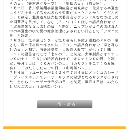
きの日」（井村屋グループ）、「釜飯の日」（前田家）。
７月２日 香川県製麺事業協同組合が農繁期が一段落する半夏生
にうどんを食べて労をねぎらう習慣があったことから「うどんの
日」と制定。北海道米販売拡大委員会がブランド米ななつぼしの
全国普及を目指して、なな（７）つ（２）ぼしの語呂合わせで
「北海道米ななつぼしの日」と制定。ニップンが１年のほぼ真ん
中の半夏生の頃で夏の健康管理にふさわしい日として「アマニの
日」と制定。
７月３日 塩事業センターが塩と暮らしを結ぶ運動のＰＲの一環
として塩の原材料の海水の波（７３）の語呂合わせで「塩と暮ら
しの日」と制定。向井珍味堂（大阪府大阪市）が七（７）味
（３）の語呂合わせで「七味の日」と制定。大塚製薬がオロナミ
ンＣのナミ（７３）の語呂合わせで「オロナミンＣの日」と制
定。毎月３日は「くるみパンの日」（カリフォルニアくるみ協
会）、「みたらしだんごの日」（山崎製パン）。
７月４日 キユーピーが１９２４年７月４日にメキシコのシーザ
ープレイスホテルでシーザーサラダの起源となるサラダが出され
たことから「シーザーサラダの日」と制定。毎月４日は「みたら
しだんごの日」（山崎製パン）。
一覧へ戻る