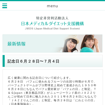
menu
記念日６月２８日〜７月４日
広く健康に関わる記念日について紹介します。
６月２８日 パフェに使われるフルーツの出回り時期が６月で、
パーフェクトゲームがプロ野球史上初めて達成された１９５０年
６月２８日にちなんでパフェ愛好家が「パフェの日」と制定。Ｔ
＆ＧJapan（東京都品川区）がニュージーランド産のＪＡＺＺり
んごが初めて日本に輸入された２０１１年６月２８日にちなんで
「ＪＡＺＺりんごの日」と制定。毎月２８日は「にわとりの日」
（日本養鶏協会）。