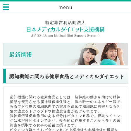
menu
認知機能に関わる健康食品とメディカルダイエット
認知機能に関わる健康食品としては、脳神経の働きを助けて精神
状態を安定させる脳神経伝達促進と、脳の唯一のエネルギー源で
あるブドウ糖の脳細胞内での濃度を高めて脳細胞に有害となる乳
酸の濃度を下げるブドウ糖濃度促進があげられます。
脳神経伝達促進作用のある成分はビタミンＢ群で、摂取タイミン
グは水溶性ビタミンであり、複合的に作用することから多くの栄
養素を摂取する食事の前後に摂ります。
ビタミンＢ群のうちビタミンＢ₁は中枢神経や末梢神経の機能を