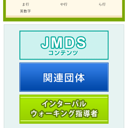
ま行
や行
ら行
英数字