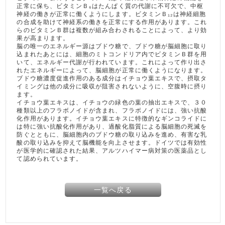
正常に保ち、ビタミンＢ₆はたんぱく質の代謝に不可欠で、中枢
神経の働きが正常に働くようにします。ビタミンＢ₁₂は神経細胞
の合成を助けて神経系の働きを正常にする作用があります。これ
らのビタミンＢ群は複数が組み合わされることによって、より効
果が高まります。
脳の唯一のエネルギー源はブドウ糖で、ブドウ糖が脳細胞に取り
込まれたあとには、細胞のミトコンドリア内でビタミンＢ群を用
いて、エネルギー代謝が行われています。これによって作り出さ
れたエネルギーによって、脳細胞が正常に働くようになります。
ブドウ糖濃度促進作用のある成分はイチョウ葉エキスで、摂取タ
イミングは他の成分に吸収が阻害されないように、空腹時に摂り
ます。
イチョウ葉エキスは、イチョウの緑色の葉の抽出エキスで、３０
種類以上のフラボノイドが含まれ、フラボノイドには、強い抗酸
化作用があります。イチョウ葉エキスに特徴的なギンコライドに
は特に強い抗酸化作用があり、過酸化脂質による脳細胞の死滅を
防ぐとともに、脳細胞内のブドウ糖の取り込みを進め、有害な乳
酸の取り込みを抑えて脳機能を向上させます。ドイツでは有効性
が医学的に確認された結果、アルツハイマー病対策の医薬品とし
て認められています。
一覧へ戻る