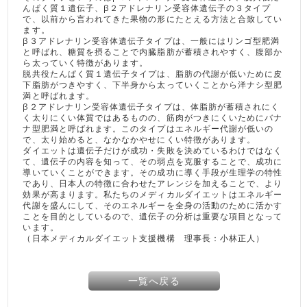
んぱく質１遺伝子、β２アドレナリン受容体遺伝子の３タイプ
で、以前から言われてきた果物の形にたとえる方法と合致してい
ます。
β３アドレナリン受容体遺伝子タイプは、一般にはリンゴ型肥満
と呼ばれ、糖質を摂ることで内臓脂肪が蓄積されやすく、腹部か
ら太っていく特徴があります。
脱共役たんぱく質１遺伝子タイプは、脂肪の代謝が低いために皮
下脂肪がつきやすく、下半身から太っていくことから洋ナシ型肥
満と呼ばれます。
β２アドレナリン受容体遺伝子タイプは、体脂肪が蓄積されにく
く太りにくい体質ではあるものの、筋肉がつきにくいためにバナ
ナ型肥満と呼ばれます。このタイプはエネルギー代謝が低いの
で、太り始めると、なかなかやせにくい特徴があります。
ダイエットは遺伝子だけが成功・失敗を決めているわけではなく
て、遺伝子の内容を知って、その弱点を克服することで、成功に
導いていくことができます。その成功に導く手段が生理学の特性
であり、日本人の特徴に合わせたアレンジを加えることで、より
効果が高まります。私たちのメディカルダイエットはエネルギー
代謝を盛んにして、そのエネルギーを全身の活動のために活かす
ことを目的としているので、遺伝子の分析は重要な項目となって
います。
（日本メディカルダイエット支援機構 理事長：小林正人）
一覧へ戻る