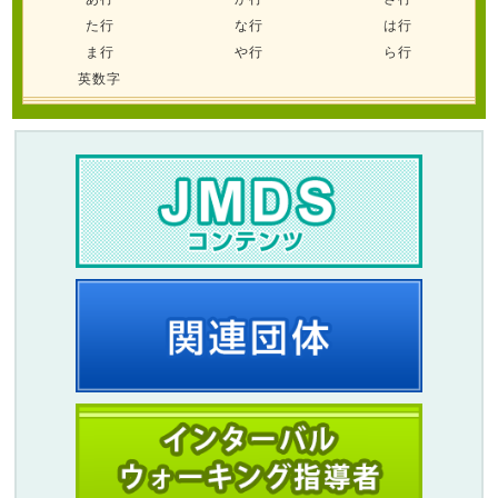
た行
な行
は行
ま行
や行
ら行
英数字