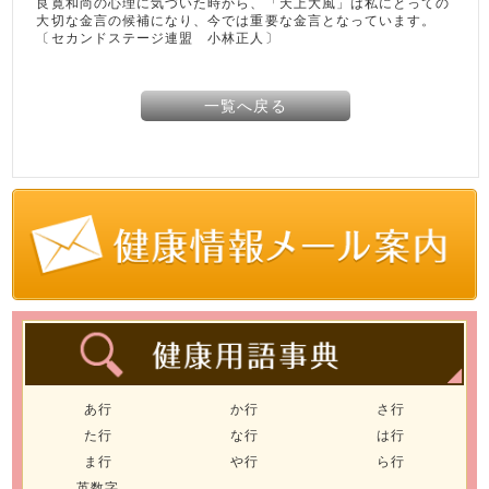
良寛和尚の心理に気づいた時から、「天上大風」は私にとっての
大切な金言の候補になり、今では重要な金言となっています。
〔セカンドステージ連盟 小林正人〕
一覧へ戻る
あ行
か行
さ行
た行
な行
は行
ま行
や行
ら行
英数字