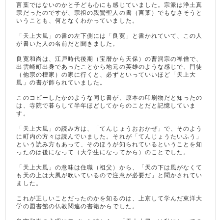
言葉ではないのかと子ども心にも感じていました。宗派は浄土真
宗だったのですが、宗祖の親鸞聖人の書（言葉）でもなさそうと
いうことも、何となくわかっていました。
「天上大風」の書の左下側には「良寛」と書かれていて、この人
が書いた人の名前だと聞きました。
良寛和尚は、江戸時代後期（宝暦から天保）の曹洞宗の禅僧で、
出雲崎町出身であったことから地元の英雄のような感じで、門徒
（他宗の檀家）の家に行くと、必ずといっていいほど「天上大
風」の書が飾られていました。
このコピーしたかのような同じ書が、原本の印刷物だと知ったの
は、寺院で暮らして半年ほどしてからのことだと記憶していま
す。
「天上大風」の読み方は、「てんじょうおおかぜ」で、そのよう
に町内の方々は読んでいました。それが「てんじょうたいふう」
という読み方もあって、そのほうが知られているということを知
ったのは後になって（大学生になってから）のことでした。
「天上大風」の意味は住職（祖父）から、「天の下は風がなくて
も天の上は大風が吹いているので注意が必要だ」と聞かされてい
ました。
これが正しいことだったのかを知るのは、上京して学んだ東洋大
学の図書館の仏教関連の書籍からでした。