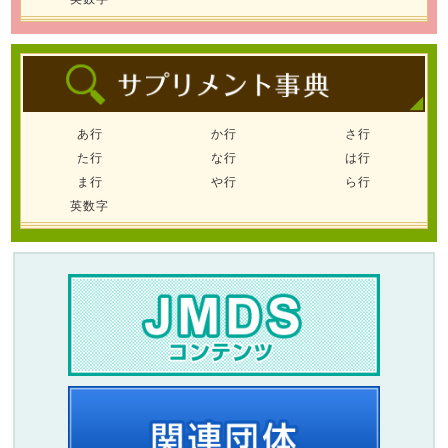
あ行
か行
さ行
た行
な行
は行
ま行
や行
ら行
英数字